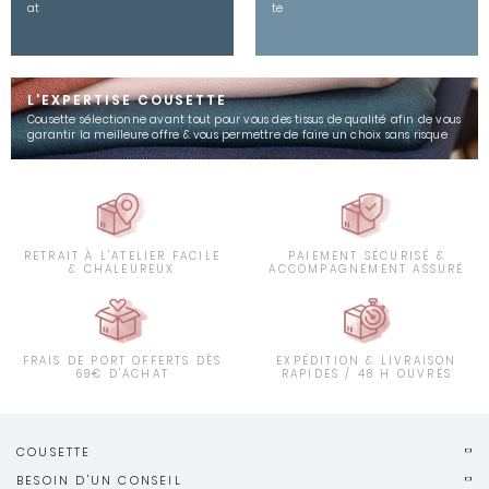
at
te
L'EXPERTISE COUSETTE
Cousette sélectionne avant tout pour vous des tissus de qualité afin de vous
garantir la meilleure offre & vous permettre de faire un choix sans risque
RETRAIT À L'ATELIER FACILE
PAIEMENT SÉCURISÉ &
& CHALEUREUX
ACCOMPAGNEMENT ASSURÉ
FRAIS DE PORT OFFERTS DÈS
EXPÉDITION & LIVRAISON
69€ D'ACHAT
RAPIDES / 48 H OUVRÉS
COUSETTE
BESOIN D'UN CONSEIL