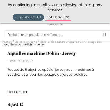
Cousette: Mercerie Singulière
By continuing to scroll,
you are allowing all third-party
services
Personalize
Privacy policy
✓ OK, ACCEPT ALL
0
Accueil
Mercerie en ligne
/
Matériel de couture
/
Aiguilles & enfile aiguilles
/
/
Aiguilles machine Bohin - Jersey
Aiguilles machine Bohin - Jersey
- Réf.
70 JERSEY
Paquet de 5 aiguilles spécial jersey pour machines à
coudre. Idéal pour les couture du jersey, polaire ...
LIRE LA SUITE
4,50 €