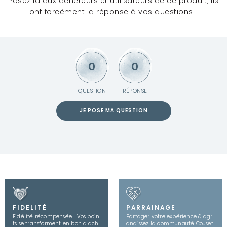
Posez la aux acheteurs et utilisateurs de ce produit, ils
ont forcément la réponse à vos questions
0
0
QUESTION
RÉPONSE
JE POSE MA QUESTION
FIDELITÉ
PARRAINAGE
Fidélité récompensée ! Vos poin
Partager votre expérience & agr
ts se transforment en bon d’ach
andissez la communauté Couset