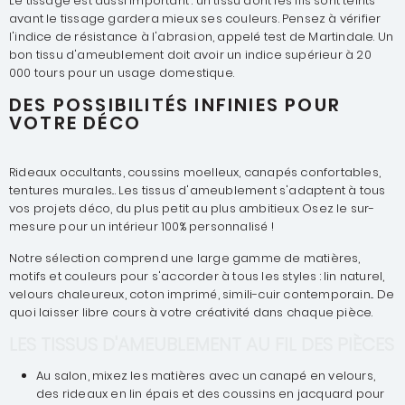
Le tissage est aussi important : un tissu dont les fils sont teints
avant le tissage gardera mieux ses couleurs. Pensez à vérifier
l'indice de résistance à l'abrasion, appelé test de Martindale. Un
bon tissu d'ameublement doit avoir un indice supérieur à 20
000 tours pour un usage domestique.
DES POSSIBILITÉS INFINIES POUR
VOTRE DÉCO
Rideaux occultants, coussins moelleux, canapés confortables,
tentures murales... Les tissus d'ameublement s'adaptent à tous
vos projets déco, du plus petit au plus ambitieux. Osez le sur-
mesure pour un intérieur 100% personnalisé !
Notre sélection comprend une large gamme de matières,
motifs et couleurs pour s'accorder à tous les styles : lin naturel,
velours chaleureux, coton imprimé, simili-cuir contemporain... De
quoi laisser libre cours à votre créativité dans chaque pièce.
LES TISSUS D'AMEUBLEMENT AU FIL DES PIÈCES
Au salon, mixez les matières avec un canapé en velours,
des rideaux en lin épais et des coussins en jacquard pour