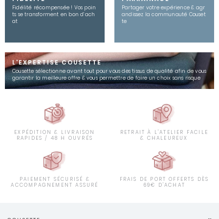
Fidélité récompensée ! Vos poin
Partager votre expérience & agr
ts se transforment en bon d’ach
andissez la communauté Couset
at
te
L'EXPERTISE COUSETTE
Cousette sélectionne avant tout pour vous des tissus de qualité afin de vous
garantir la meilleure offre & vous permettre de faire un choix sans risque
EXPÉDITION & LIVRAISON
RETRAIT À L'ATELIER FACILE
RAPIDES / 48 H OUVRÉS
& CHALEUREUX
PAIEMENT SÉCURISÉ &
FRAIS DE PORT OFFERTS DÈS
ACCOMPAGNEMENT ASSURÉ
69€ D'ACHAT