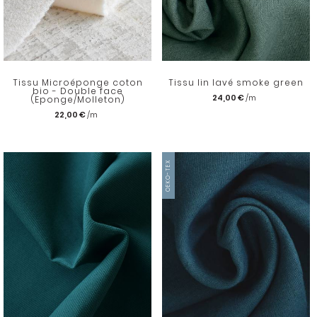
Tissu Microéponge coton
Tissu lin lavé smoke green
bio - Double face
24,00 €
(Eponge/Molleton)
22,00 €
OEKO-TEX