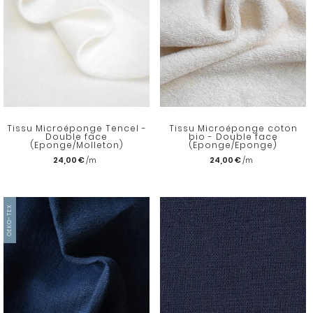
Tissu Microéponge Tencel -
Tissu Microéponge coton
Double face
bio - Double face
(Eponge/Molleton)
(Eponge/Eponge)
24,00 €
24,00 €
OEKO-TEX