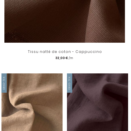
Tissu natté de coton - Cappuccino
32,00 €
OEKO-TEX
OEKO-TEX