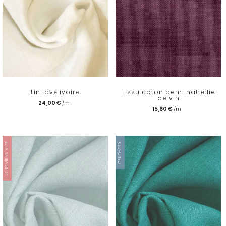
Lin lavé ivoire
Tissu coton demi natté lie
de vin
24,00 €
15,60 €
JE REVIENS VITE
OEKO-TEX