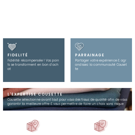
FIDELITÉ
PARRAINAGE
Fidélité récompensée ! Vos poin
Partager votre expérience & agr
ts se transforment en bon d’ach
andissez la communauté Couset
at
te
L'EXPERTISE COUSETTE
Cousette sélectionne avant tout pour vous des tissus de qualité afin de vous
garantir la meilleure offre & vous permettre de faire un choix sans risque