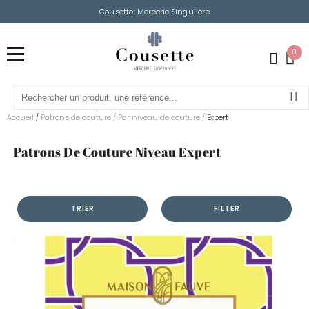
Cousette: Mercerie Singulière
0
Accueil
Patrons de couture
/
Par niveau de couture
/
/
Expert
Patrons De Couture Niveau Expert
TRIER
FILTER