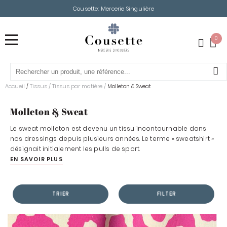
Cousette: Mercerie Singulière
0
Accueil
Tissus
/
Tissus par matière
/
/
Molleton & Sweat
Molleton & Sweat
Le sweat molleton est devenu un tissu incontournable dans
nos dressings depuis plusieurs années. Le terme « sweatshirt »
désignait initialement les pulls de sport.
EN SAVOIR PLUS
TRIER
FILTER