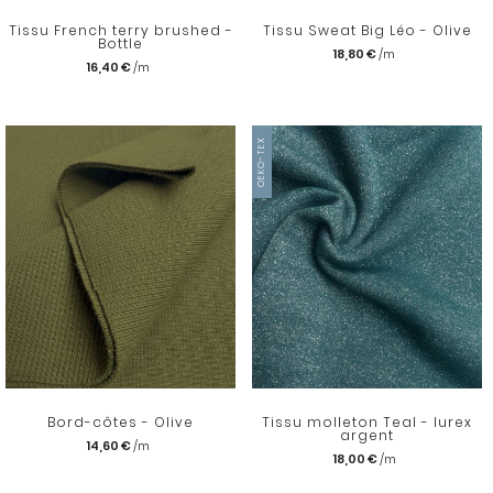
Tissu French terry brushed -
Tissu Sweat Big Léo - Olive
Bottle
18,80 €
16,40 €
OEKO-TEX
Bord-côtes - Olive
Tissu molleton Teal - lurex
argent
14,60 €
18,00 €