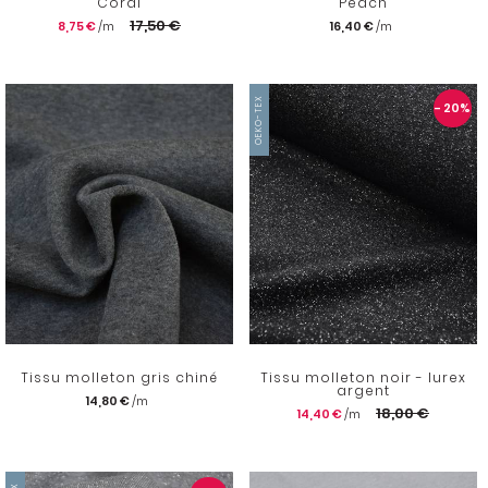
Coral
Peach
17,50 €
8,75 €
16,40 €
OEKO-TEX
- 20
%
Tissu molleton gris chiné
Tissu molleton noir - lurex
argent
14,80 €
18,00 €
14,40 €