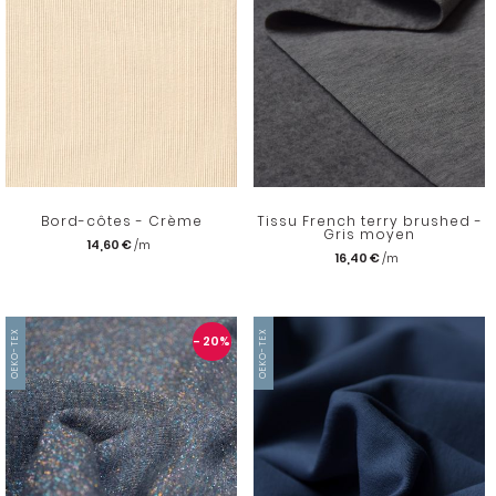
Bord-côtes - Crème
Tissu French terry brushed -
Gris moyen
14,60 €
16,40 €
OEKO-TEX
OEKO-TEX
- 20
%