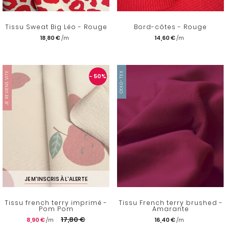
Tissu Sweat Big Léo - Rouge
Bord-côtes - Rouge
18,80 €
14,60 €
JE REVIENS VITE
OEKO-TEX
- 50
%
JE M'INSCRIS À L'ALERTE
Tissu french terry imprimé -
Tissu French terry brushed -
Pom Pom
Amarante
17,80 €
8,90 €
16,40 €