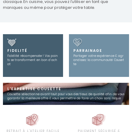
classique. En cuisine, vous pouvez l’utiliser en tant que
maniques ou même pour protéger votre table.
FIDELITÉ
PARRAINAGE
Fidélité récompensée ! Vos poin
Partager votre expérience & agr
ts se transforment en bon d’ach
andissez la communauté Couset
at
te
L'EXPERTISE COUSETTE
Cousette sélectionne avant tout pour vous des tissus de qualité afin de vous
garantir la meilleure offre & vous permettre de faire un choix sans risque
RETRAIT À L'ATELIER FACILE
PAIEMENT SÉCURISÉ &