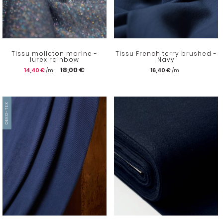
Tissu molleton marine -
Tissu French terry brushed -
lurex rainbow
Navy
18,00 €
14,40 €
16,40 €
OEKO-TEX