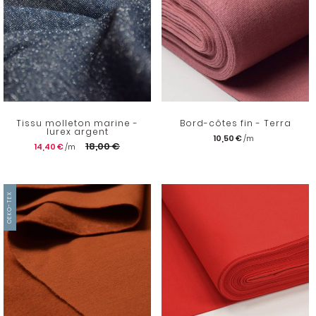
Tissu molleton marine -
Bord-côtes fin - Terra
lurex argent
10,50 €
18,00 €
14,40 €
OEKO-TEX