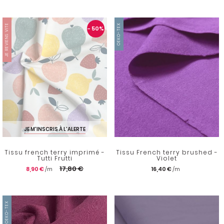
JE REVIENS VITE
OEKO-TEX
- 50
%
JE M'INSCRIS À L'ALERTE
Tissu french terry imprimé -
Tissu French terry brushed -
Tutti Frutti
Violet
17,80 €
8,90 €
16,40 €
OEKO-TEX