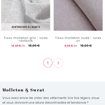
JE M'INSCRIS À L'ALERTE
Tissu molleton gris - lurex
Tissu molleton nude - lurex
rainbow
or
18,00 €
18,00 €
14,40 €
9,00 €
1
2
Molleton & Sweat
Vous avez envie de créer des vêtements à la fois légers, doux
et vous donnant une allure décontractée et tendance ?