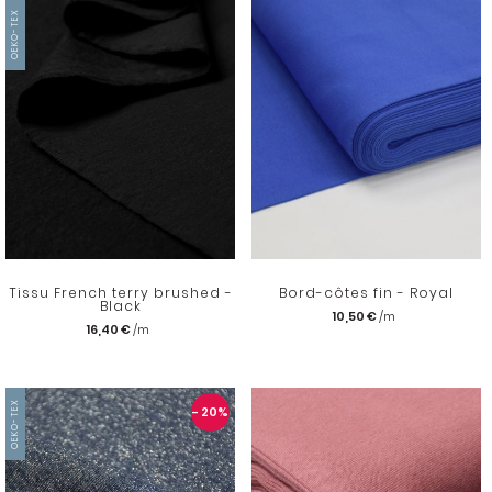
OEKO-TEX
Tissu French terry brushed -
Bord-côtes fin - Royal
Black
10,50 €
16,40 €
OEKO-TEX
- 20
%