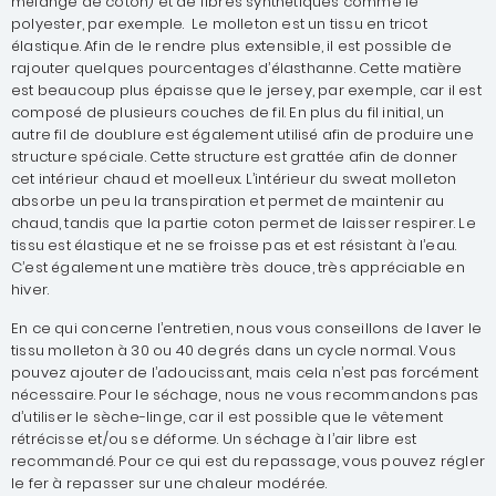
mélange de coton) et de fibres synthétiques comme le
polyester, par exemple. Le molleton est un tissu en tricot
élastique. Afin de le rendre plus extensible, il est possible de
rajouter quelques pourcentages d’élasthanne. Cette matière
est beaucoup plus épaisse que le jersey, par exemple, car il est
composé de plusieurs couches de fil. En plus du fil initial, un
autre fil de doublure est également utilisé afin de produire une
structure spéciale. Cette structure est grattée afin de donner
cet intérieur chaud et moelleux. L’intérieur du sweat molleton
absorbe un peu la transpiration et permet de maintenir au
chaud, tandis que la partie coton permet de laisser respirer. Le
tissu est élastique et ne se froisse pas et est résistant à l’eau.
C’est également une matière très douce, très appréciable en
hiver.
En ce qui concerne l’entretien, nous vous conseillons de laver le
tissu molleton à 30 ou 40 degrés dans un cycle normal. Vous
pouvez ajouter de l’adoucissant, mais cela n’est pas forcément
nécessaire. Pour le séchage, nous ne vous recommandons pas
d’utiliser le sèche-linge, car il est possible que le vêtement
rétrécisse et/ou se déforme. Un séchage à l’air libre est
recommandé. Pour ce qui est du repassage, vous pouvez régler
le fer à repasser sur une chaleur modérée.