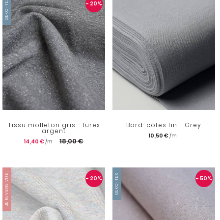
OEKO-TEX
- 20
%
Tissu molleton gris - lurex
Bord-côtes fin - Grey
argent
10,50 €
18,00 €
14,40 €
JE REVIENS VITE
OEKO-TEX
- 20
%
- 50
%