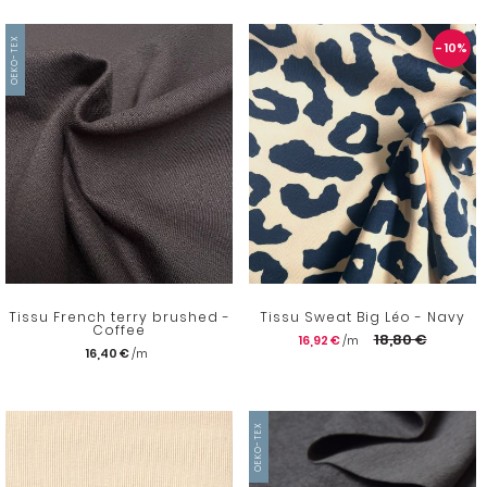
OEKO-TEX
- 10
%
Tissu French terry brushed -
Tissu Sweat Big Léo - Navy
Coffee
18,80 €
16,92 €
16,40 €
OEKO-TEX