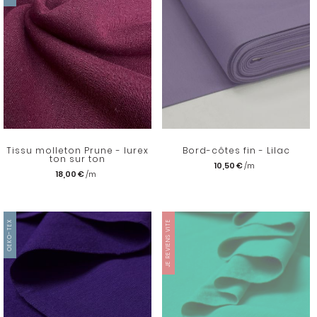
Tissu molleton Prune - lurex
Bord-côtes fin - Lilac
ton sur ton
10,50 €
18,00 €
OEKO-TEX
JE REVIENS VITE