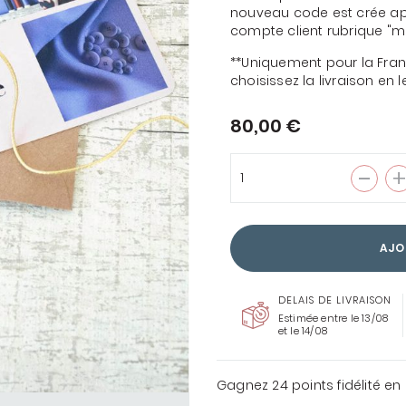
nouveau code est crée après
compte client rubrique "
**Uniquement pour la Franc
choisissez la livraison en
ENTOILAGES &
THERMOCOLLANTS
80,00 €
COUSETTE LOVES LIBERTY
TOUS LES TISSUS
LIBERTY
AJO
DELAIS DE LIVRAISON
Estimée entre le 13/08
et le 14/08
Gagnez
24 points
fidélité e