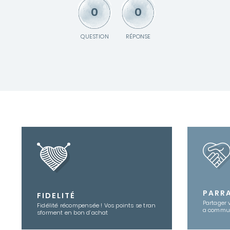
0
0
QUESTION
RÉPONSE
PARR
FIDELITÉ
Partager 
Fidélité récompensée ! Vos points se tran
a commu
sforment en bon d’achat