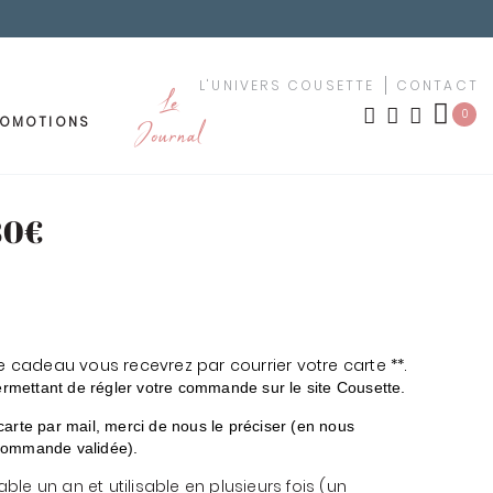
L'UNIVERS COUSETTE
CONTACT
Le
0
ROMOTIONS
Journal
OUTURE
MEUBLEMENT
80€
LES NOUVEAUTÉS
TISSUS PAR MOTIF
ement
urs
TISSUS PAR COULEUR
adeau vous recevrez par courrier votre carte **.
rmettant de régler votre commande sur le site Cousette.
uches
KIT YOUSCHOOL
carte par mail, merci de nous le préciser (en nous
 commande validée).
êchet
le un an et utilisable en plusieurs fois (un