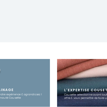
AINAGE
L'EXPERTISE COUSE
votre expérience & agrandissez l
Cousette sélectionne avant tout
nauté Cousette
offre & vous permettre de faire 