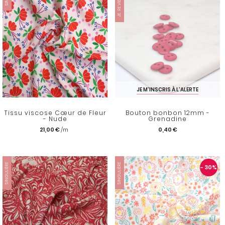
JE M'INSCRIS À L'ALERTE
Tissu viscose Cœur de Fleur
Bouton bonbon 12mm -
- Nude
Grenadine
21,00 €
0,40 €
SINGULIÈRE
SINGULIÈRE
- 30
%