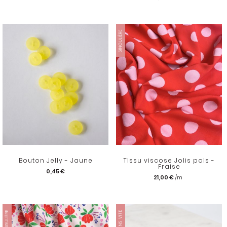
SINGULIÈRE
Bouton Jelly - Jaune
Tissu viscose Jolis pois -
Fraise
0,45 €
21,00 €
SINGULIÈRE
JE REVIENS VITE