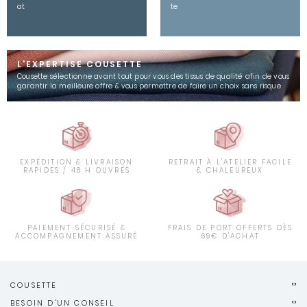
at
te
L'EXPERTISE COUSETTE
Cousette sélectionne avant tout pour vous des tissus de qualité afin de vous
garantir la meilleure offre & vous permettre de faire un choix sans risque
EXPÉDITION & LIVRAISON
RETRAIT À L'ATELIER FACILE
RAPIDES / 48 H OUVRÉS
& CHALEUREUX
PAIEMENT SÉCURISÉ &
FRAIS DE PORT OFFERTS DÈS
ACCOMPAGNEMENT ASSURÉ
69€ D'ACHAT
COUSETTE
BESOIN D'UN CONSEIL