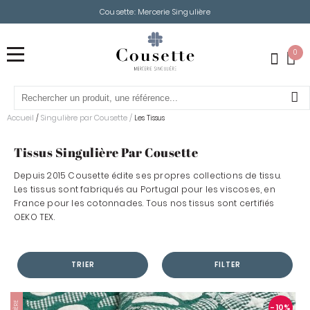
Cousette: Mercerie Singulière
0
Accueil
Singulière par Cousette
/
/
Les Tissus
Tissus Singulière Par Cousette
Depuis 2015 Cousette édite ses propres collections de tissu.
Les tissus sont fabriqués au Portugal pour les viscoses, en
France pour les cotonnades. Tous nos tissus sont certifiés
OEKO TEX.
TRIER
FILTER
- 10
%