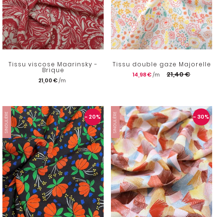
Tissu viscose Maarinsky -
Tissu double gaze Majorelle
Brique
21,40 €
14,98 €
21,00 €
SINGULIÈRE
SINGULIÈRE
- 20
%
- 30
%