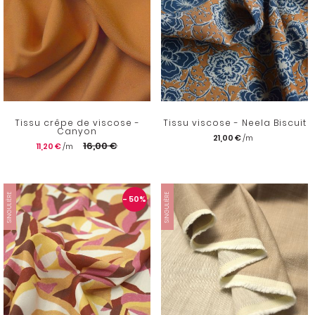
Tissu crêpe de viscose -
Tissu viscose - Neela Biscuit
Canyon
21,00 €
16,00 €
11,20 €
SINGULIÈRE
SINGULIÈRE
- 50
%