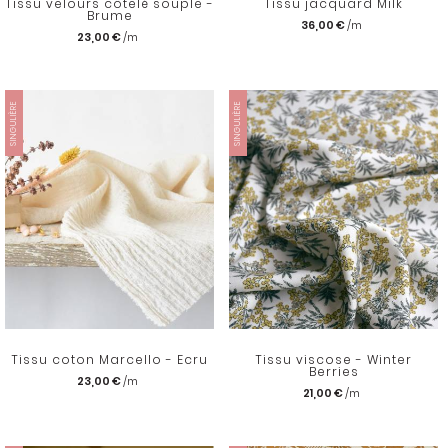
Tissu velours côtelé souple -
Tissu jacquard Milk
Brume
36,00 €
23,00 €
SINGULIÈRE
SINGULIÈRE
Tissu coton Marcello - Ecru
Tissu viscose - Winter
Berries
23,00 €
21,00 €