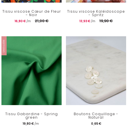
Tissu viscose Cœur de Fleur
Tissu viscose Kaléidoscope
- Noir
- Spritz
21,00 €
19,90 €
16,80 €
13,93 €
SINGULIÈRE
Tissu Gabardine - Spring
Boutons Coquillage -
green
Natural
19,80 €
0,65 €