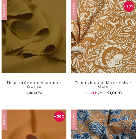
SINGULIÈRE
SINGULIÈRE
- 20
%
Tissu crêpe de viscose -
Tissu viscose Maarinsky -
Bronze
Ocre
21,00 €
16,00 €
16,80 €
SINGULIÈRE
SINGULIÈRE
- 30
%