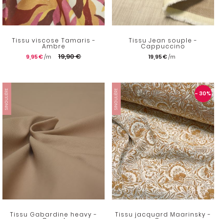
Tissu viscose Tamaris -
Tissu Jean souple -
Ambre
Cappuccino
19,90 €
9,95 €
19,95 €
SINGULIÈRE
SINGULIÈRE
- 30
%
Tissu Gabardine heavy -
Tissu jacquard Maarinsky -