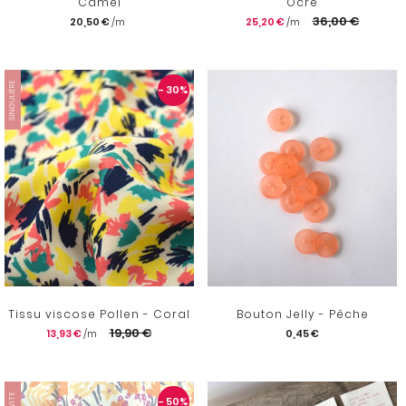
Camel
Ocre
36,00 €
20,50 €
25,20 €
SINGULIÈRE
- 30
%
Tissu viscose Pollen - Coral
Bouton Jelly - Pêche
19,90 €
13,93 €
0,45 €
- 50
%