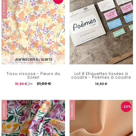
JE REVIENS VITE
JE M'INSCRIS À L'ALERTE
Tissu viscose - Fleurs du
Lot 8 Etiquettes tissées à
Soleil
coudre - Poèmes à coudre
21,00 €
10,50 €
14,60 €
SINGULIÈRE
SINGULIÈRE
- 20
%