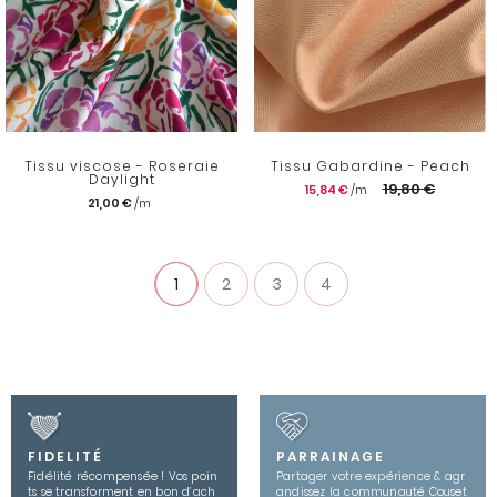
Tissu viscose - Roseraie
Tissu Gabardine - Peach
Daylight
19,80 €
15,84 €
21,00 €
1
2
3
4
FIDELITÉ
PARRAINAGE
Fidélité récompensée ! Vos poin
Partager votre expérience & agr
ts se transforment en bon d’ach
andissez la communauté Couset