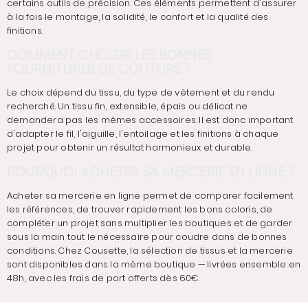
certains outils de précision. Ces éléments permettent d'assurer
à la fois le montage, la solidité, le confort et la qualité des
finitions.
COMMENT CHOISIR LES BONNES
FOURNITURES DE COUTURE ?
Le choix dépend du tissu, du type de vêtement et du rendu
recherché. Un tissu fin, extensible, épais ou délicat ne
demandera pas les mêmes accessoires. Il est donc important
d'adapter le fil, l'aiguille, l'entoilage et les finitions à chaque
projet pour obtenir un résultat harmonieux et durable.
POURQUOI ACHETER SA MERCERIE EN LIGNE ?
Acheter sa mercerie en ligne permet de comparer facilement
les références, de trouver rapidement les bons coloris, de
compléter un projet sans multiplier les boutiques et de garder
sous la main tout le nécessaire pour coudre dans de bonnes
conditions. Chez Cousette, la sélection de tissus et la mercerie
sont disponibles dans la même boutique — livrées ensemble en
48h, avec les frais de port offerts dès 60€.