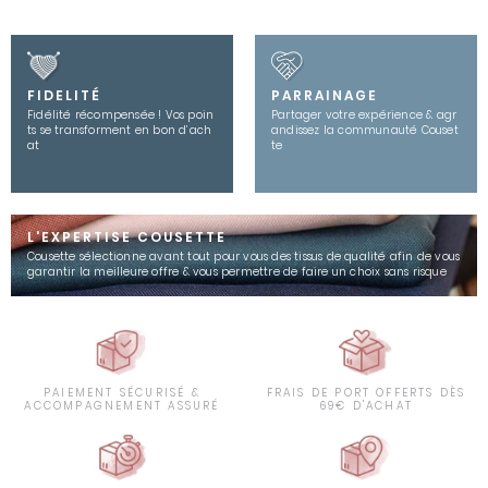
FIDELITÉ
PARRAINAGE
Fidélité récompensée ! Vos poin
Partager votre expérience & agr
ts se transforment en bon d’ach
andissez la communauté Couset
at
te
L'EXPERTISE COUSETTE
Cousette sélectionne avant tout pour vous des tissus de qualité afin de vous
garantir la meilleure offre & vous permettre de faire un choix sans risque
PAIEMENT SÉCURISÉ &
FRAIS DE PORT OFFERTS DÈS
ACCOMPAGNEMENT ASSURÉ
69€ D'ACHAT