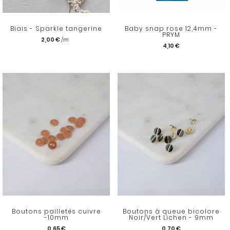
Biais - Sparkle tangerine
Baby snap rose 12,4mm -
PRYM
2,00 €
4,10 €
Boutons pailletés cuivre
Boutons à queue bicolore
-10mm
Noir/Vert Lichen - 9mm
0,65 €
0,70 €