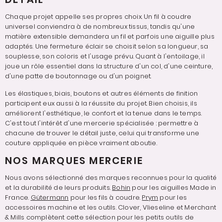
Chaque projet appelle ses propres choix. Un fil à coudre
universel conviendra à de nombreux tissus, tandis qu'une
matière extensible demandera un fil et parfois une aiguille plus
adaptés. Une fermeture éclair se choisit selon sa longueur, sa
souplesse, son coloris et l'usage prévu. Quant à l'entoilage, il
joue un rôle essentiel dans la structure d'un col, d'une ceinture,
d'une patte de boutonnage ou d'un poignet.
Les élastiques, biais, boutons et autres éléments de finition
participent eux aussi à la réussite du projet. Bien choisis, ils
améliorent l'esthétique, le confort et la tenue dans le temps.
C'est tout l'intérêt d'une mercerie spécialisée : permettre à
chacune de trouver le détail juste, celui qui transforme une
couture appliquée en pièce vraiment aboutie.
NOS MARQUES MERCERIE
Nous avons sélectionné des marques reconnues pour la qualité
et la durabilité de leurs produits.
Bohin
pour les aiguilles Made in
France.
Gütermann
pour les fils à coudre.
Prym
pour les
accessoires machine et les outils. Clover, Vlieseline et Merchant
& Mills complètent cette sélection pour les petits outils de