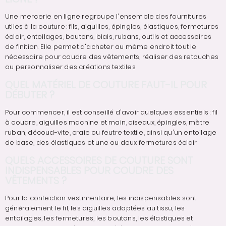
Une mercerie en ligne regroupe l'ensemble des fournitures
utiles à la couture : fils, aiguilles, épingles, élastiques, fermetures
éclair, entoilages, boutons, biais, rubans, outils et accessoires
de finition. Elle permet d'acheter au même endroit tout le
nécessaire pour coudre des vêtements, réaliser des retouches
ou personnaliser des créations textiles.
QUEL MATÉRIEL DE COUTURE FAUT-IL POUR
DÉBUTER ?
Pour commencer, il est conseillé d'avoir quelques essentiels : fil
à coudre, aiguilles machine et main, ciseaux, épingles, mètre
ruban, découd-vite, craie ou feutre textile, ainsi qu'un entoilage
de base, des élastiques et une ou deux fermetures éclair.
QUELS ACCESSOIRES DE COUTURE SONT
INDISPENSABLES POUR COUDRE DES
VÊTEMENTS ?
Pour la confection vestimentaire, les indispensables sont
généralement le fil, les aiguilles adaptées au tissu, les
entoilages, les fermetures, les boutons, les élastiques et