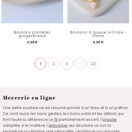
Boutons pailletés
Boutons à queue or/rose -
gingerbread
10mm
0,65 €
0,90 €
1
2
3
...
22
Mercerie en ligne
Une belle couture ne se résume jamais à un tissu et à un patron.
Ce sont aussi les bons gestes, les bons outils et les détails qui
font toute la différence. Le
fil
parfaitement assorti, l'
aiguille
adaptée à la matière, l'
entoilage
qui structure un col, la
fermeture
qui finalise une silhouette, l'
élastique
qui apporte