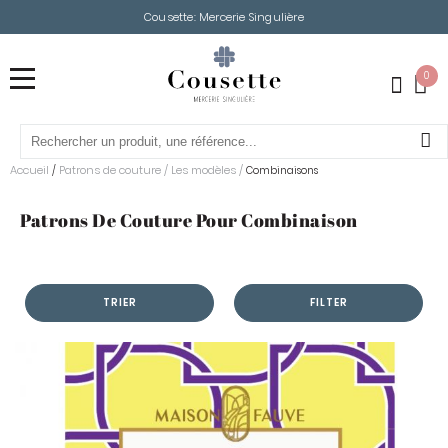
Cousette: Mercerie Singulière
0
Accueil
Patrons de couture
/
Les modèles
/
/
Combinaisons
Patrons De Couture Pour Combinaison
TRIER
FILTER