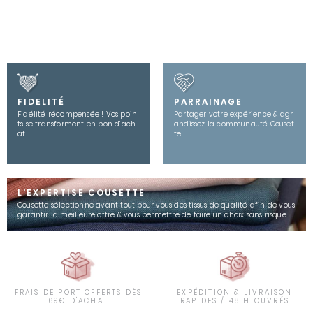
FIDELITÉ
PARRAINAGE
Fidélité récompensée ! Vos poin
Partager votre expérience & agr
ts se transforment en bon d’ach
andissez la communauté Couset
at
te
L'EXPERTISE COUSETTE
Cousette sélectionne avant tout pour vous des tissus de qualité afin de vous
garantir la meilleure offre & vous permettre de faire un choix sans risque
FRAIS DE PORT OFFERTS DÈS
EXPÉDITION & LIVRAISON
69€ D'ACHAT
RAPIDES / 48 H OUVRÉS