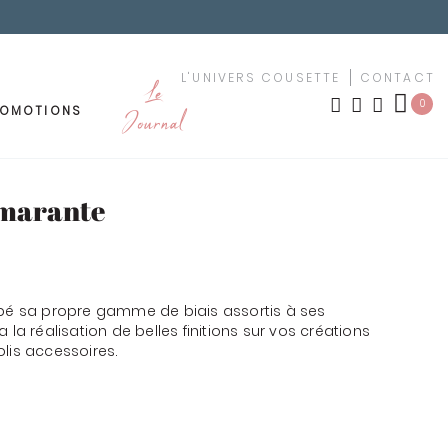
L'UNIVERS COUSETTE
CONTACT
Le
0
ROMOTIONS
Journal
OUTURE
MEUBLEMENT
amarante
LES NOUVEAUTÉS
TISSUS PAR MOTIF
ement
ppé sa propre gamme de biais assortis à ses
urs
TISSUS PAR COULEUR
 la réalisation de belles finitions sur vos créations
lis accessoires.
uches
KIT YOUSCHOOL
êchet