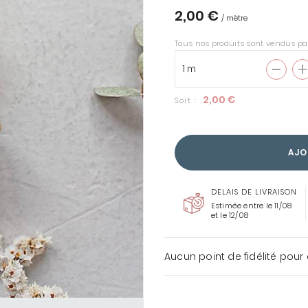
2,00 €
/ mètre
Tous nos produits sont vendus pa
ENTOILAGES &
THERMOCOLLANTS
2,00 €
Soit :
COUSETTE LOVES LIBERTY
TOUS LES TISSUS
AJO
LIBERTY
DELAIS DE LIVRAISON
Estimée entre le 11/08
et le 12/08
Aucun point de fidélité pour 