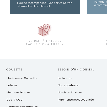
Partager 
Fidélité récompensée ! Vos points se tran
a commu
sforment en bon d’achat
RETRAIT À L'ATELIER
P
FACILE & CHALEUREUX
COUSETTE
BESOIN D'UN CONSEIL
L'histoire de Cousette
Le Journal
L'atelier
Nous contacter
Mentions légales
Livraison & retour
CGV & CGU
Paiements 100% sécurisés
Données personnelles