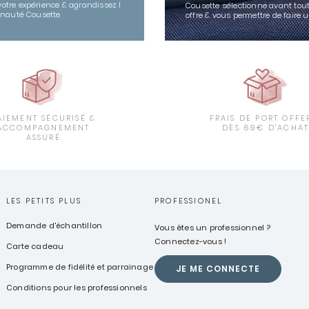
votre expérience & agrandissez l
Cousette sélectionne avant tout
nauté Cousette
offre & vous permettre de faire 
AIEMENT SÉCURISÉ &
FRAIS DE PORT OFFE
ACCOMPAGNEMENT
DÈS 69€ D'ACHA
ASSURÉ
LES PETITS PLUS
PROFESSIONEL
Demande d'échantillon
Vous êtes un professionnel ?
Connectez-vous !
Carte cadeau
Programme de fidélité et parrainage
JE ME CONNECTE
Conditions pour les professionnels