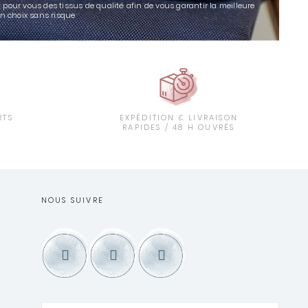
 pour vous des tissus de qualité afin de vous garantir la meilleure
un choix sans risque
RTS
EXPÉDITION & LIVRAISON
T
RAPIDES / 48 H OUVRÉS
NOUS SUIVRE