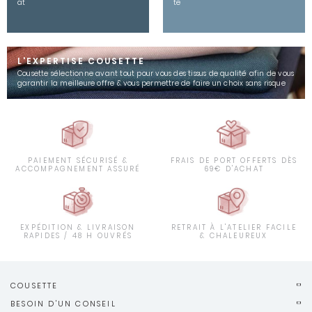
at
te
L'EXPERTISE COUSETTE
Cousette sélectionne avant tout pour vous des tissus de qualité afin de vous
garantir la meilleure offre & vous permettre de faire un choix sans risque
PAIEMENT SÉCURISÉ &
FRAIS DE PORT OFFERTS DÈS
ACCOMPAGNEMENT ASSURÉ
69€ D'ACHAT
EXPÉDITION & LIVRAISON
RETRAIT À L'ATELIER FACILE
RAPIDES / 48 H OUVRÉS
& CHALEUREUX
COUSETTE
BESOIN D'UN CONSEIL