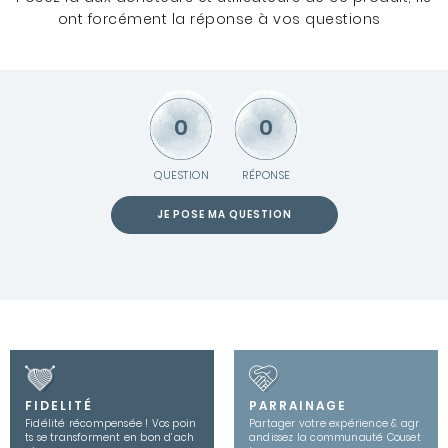
ont forcément la réponse à vos questions
0
0
QUESTION
RÉPONSE
JE POSE MA QUESTION
FIDELITÉ
PARRAINAGE
Fidélité récompensée ! Vos poin
Partager votre expérience & agr
ts se transforment en bon d’ach
andissez la communauté Couset