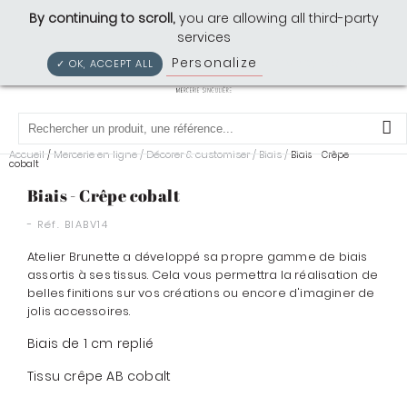
Cousette: Mercerie Singulière
By continuing to scroll,
you are allowing all third-party
services
Personalize
Privacy policy
✓ OK, ACCEPT ALL
0
Accueil
Mercerie en ligne
/
Décorer & customiser
/
Biais
/
/
Biais - Crêpe
cobalt
Biais - Crêpe cobalt
- Réf.
BIABV14
Atelier Brunette a développé sa propre gamme de biais
assortis à ses tissus. Cela vous permettra la réalisation de
belles finitions sur vos créations ou encore d'imaginer de
jolis accessoires.
Biais de 1 cm replié
Tissu crêpe AB cobalt