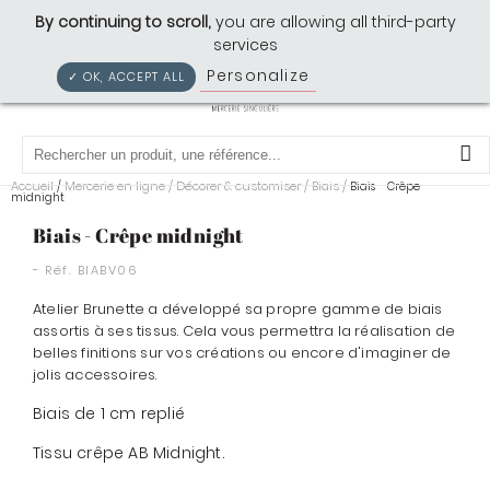
Cousette: Mercerie Singulière
By continuing to scroll,
you are allowing all third-party
services
Personalize
Privacy policy
✓ OK, ACCEPT ALL
0
Accueil
Mercerie en ligne
/
Décorer & customiser
/
Biais
/
/
Biais - Crêpe
midnight
Biais - Crêpe midnight
- Réf.
BIABV06
Atelier Brunette a développé sa propre gamme de biais
assortis à ses tissus. Cela vous permettra la réalisation de
belles finitions sur vos créations ou encore d'imaginer de
jolis accessoires.
Biais de 1 cm replié
Tissu crêpe AB Midnight.