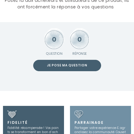
Posez la aux acheteurs et utilisateurs de ce produit, ils
ont forcément la réponse à vos questions
0
0
QUESTION
RÉPONSE
JE POSE MA QUESTION
FIDELITÉ
PARRAINAGE
Fidélité récompensée ! Vos poin
Partager votre expérience & agr
ts se transforment en bon d’ach
andissez la communauté Couset