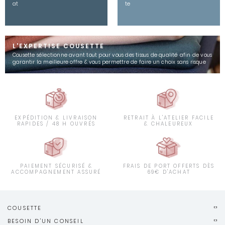
at
te
L'EXPERTISE COUSETTE
Cousette sélectionne avant tout pour vous des tissus de qualité afin de vous
garantir la meilleure offre & vous permettre de faire un choix sans risque
EXPÉDITION & LIVRAISON
RETRAIT À L'ATELIER FACILE
RAPIDES / 48 H OUVRÉS
& CHALEUREUX
PAIEMENT SÉCURISÉ &
FRAIS DE PORT OFFERTS DÈS
ACCOMPAGNEMENT ASSURÉ
69€ D'ACHAT
COUSETTE
BESOIN D'UN CONSEIL