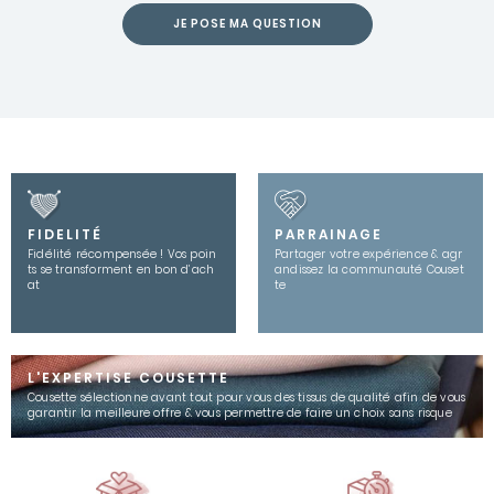
JE POSE MA QUESTION
FIDELITÉ
PARRAINAGE
Fidélité récompensée ! Vos poin
Partager votre expérience & agr
ts se transforment en bon d’ach
andissez la communauté Couset
at
te
L'EXPERTISE COUSETTE
Cousette sélectionne avant tout pour vous des tissus de qualité afin de vous
garantir la meilleure offre & vous permettre de faire un choix sans risque