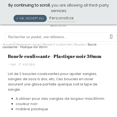
Cousette: Mercerie Singulière
By continuing to scroll,
you are allowing all third-party
services
Personalize
Privacy policy
✓ OK, ACCEPT ALL
0
Accueil
Mercerie en ligne
/
Décorer & customiser
/
Boucles
/
/
Boucle
coulissante - Plastique noir 30mm
Boucle coulissante - Plastique noir 30mm
- Réf.
17 416386
Lot de 2 boucles coulissantes pour ajuster sangles,
sangles de sacs à dos, etc... Ces boucles en acier
assurent une glisse parfaite quelque soit le type de
sangle.
A utiliser pour des sangles de largeur max.30mm.
couleur noir
matière plastique