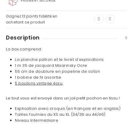
PAIEMENT SÉCURISÉ
Gagnez
13 points
fidélité en
achetant ce produit
Description
La box comprend :
La planche patron et le livret d'explications
1 m 35 de
jacquard Maarinsky Ocre
55 cm de doublure en popeline de coton
1 bobine de fil assortie
5 boutons vintage écru.
Le tout vous est envoyé dans un joli petit pochon en tissu !
Explication avec croquis (en français et en anglais)
Tailles fournies du XS au XL (34/36 au 44/46)
Niveau Intermédiaire