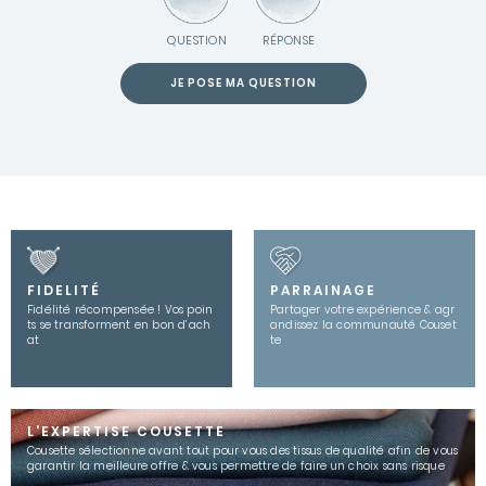
QUESTION
RÉPONSE
JE POSE MA QUESTION
FIDELITÉ
PARRAINAGE
Fidélité récompensée ! Vos poin
Partager votre expérience & agr
ts se transforment en bon d’ach
andissez la communauté Couset
at
te
L'EXPERTISE COUSETTE
Cousette sélectionne avant tout pour vous des tissus de qualité afin de vous
garantir la meilleure offre & vous permettre de faire un choix sans risque