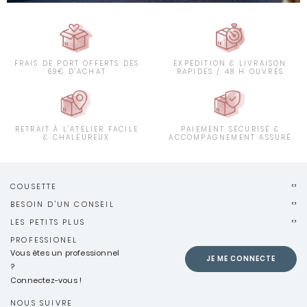
FRAIS DE PORT OFFERTS DÈS
EXPÉDITION & LIVRAISON
69€ D'ACHAT
RAPIDES / 48 H OUVRÉS
RETRAIT À L'ATELIER FACILE
PAIEMENT SÉCURISÉ &
& CHALEUREUX
ACCOMPAGNEMENT ASSURÉ
COUSETTE
BESOIN D'UN CONSEIL
LES PETITS PLUS
PROFESSIONEL
Vous êtes un professionnel
JE ME CONNECTE
?
Connectez-vous !
NOUS SUIVRE