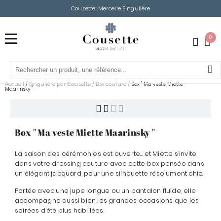
Cousette: Mercerie Singulière
0
Accueil
Singulière par Cousette
/
Box couture
/
/
Box " Ma veste Miette
Maarinsky "
Box " Ma veste Miette Maarinsky "
La saison des cérémonies est ouverte… et Miette s’invite
dans votre dressing couture avec cette box pensée dans
un élégant jacquard, pour une silhouette résolument chic.
Portée avec une jupe longue ou un pantalon fluide, elle
accompagne aussi bien les grandes occasions que les
soirées d’été plus habillées.