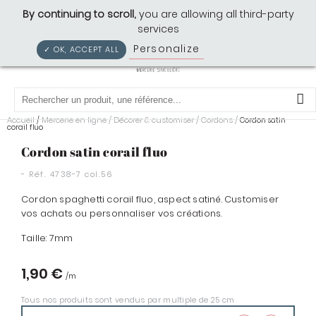
Cousette: Mercerie Singulière
By continuing to scroll,
you are allowing all third-party
services
Personalize
Privacy policy
✓ OK, ACCEPT ALL
0
Accueil
Mercerie en ligne
/
Décorer & customiser
/
Cordons
/
/
Cordon satin
corail fluo
Cordon satin corail fluo
- Réf.
4738-7 col.56
Cordon spaghetti corail fluo,
aspect satiné. Customiser
vos achats ou personnaliser vos créations.
Taille: 7mm
1,90 €
Tous nos produits sont vendus par multiple de 25 cm