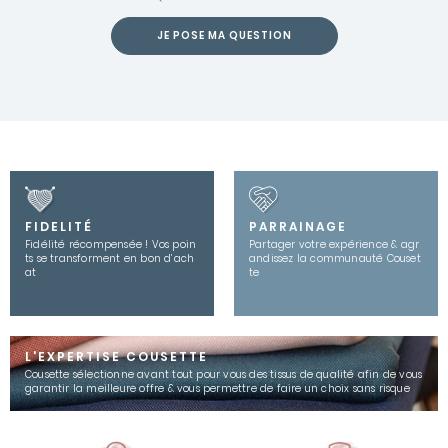
JE POSE MA QUESTION
FIDELITÉ
PARRAINAGE
Fidélité récompensée ! Vos poin
Partager votre expérience & agr
ts se transforment en bon d’ach
andissez la communauté Couset
at
te
L'EXPERTISE COUSETTE
Cousette sélectionne avant tout pour vous des tissus de qualité afin de vous
garantir la meilleure offre & vous permettre de faire un choix sans risque