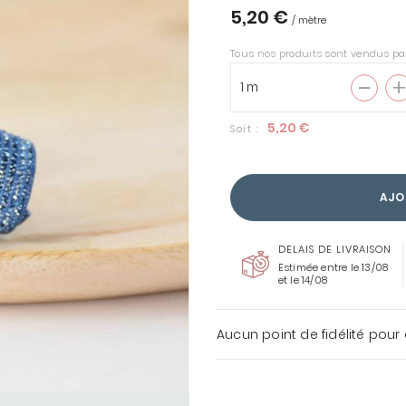
5,20 €
/ mètre
Tous nos produits sont vendus pa
ENTOILAGES &
THERMOCOLLANTS
5,20 €
Soit :
COUSETTE LOVES LIBERTY
TOUS LES TISSUS
AJO
LIBERTY
DELAIS DE LIVRAISON
Estimée entre le 13/08
et le 14/08
Aucun point de fidélité pour 