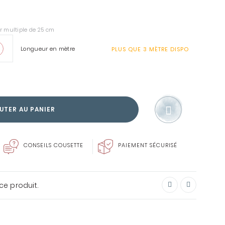
r multiple de 25 cm
Longueur en mètre
PLUS QUE
3 MÈTRE
DISPO
SOIN DU LINGE
ENVIE DE FAIRE PLAISIR?
UTER AU PANIER
CARTE CADEAU
CONSEILS COUSETTE
PAIEMENT SÉCURISÉ
ce produit.