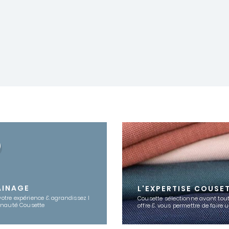
AINAGE
L'EXPERTISE COUSE
votre expérience & agrandissez l
Cousette sélectionne avant tout
nauté Cousette
offre & vous permettre de faire 