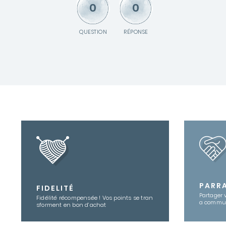
0
0
QUESTION
RÉPONSE
PARR
FIDELITÉ
Partager 
Fidélité récompensée ! Vos points se tran
a commu
sforment en bon d’achat