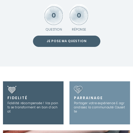
0
0
QUESTION
RÉPONSE
JE POSE MA QUESTION
FIDELITÉ
PARRAINAGE
Fidélité récompensée ! Vos poin
Partager votre expérience & agr
ts se transforment en bon d’ach
andissez la communauté Couset
at
te