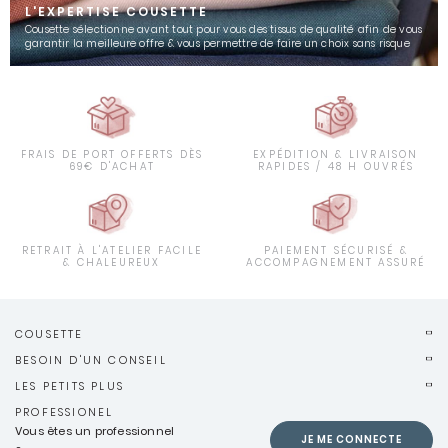
L'EXPERTISE COUSETTE
Cousette sélectionne avant tout pour vous des tissus de qualité afin de vous
garantir la meilleure offre & vous permettre de faire un choix sans risque
FRAIS DE PORT OFFERTS DÈS
EXPÉDITION & LIVRAISON
69€ D'ACHAT
RAPIDES / 48 H OUVRÉS
RETRAIT À L'ATELIER FACILE
PAIEMENT SÉCURISÉ &
& CHALEUREUX
ACCOMPAGNEMENT ASSURÉ
COUSETTE
BESOIN D'UN CONSEIL
LES PETITS PLUS
PROFESSIONEL
Vous êtes un professionnel
JE ME CONNECTE