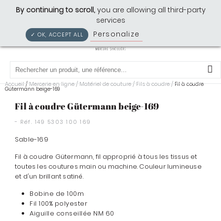
Cousette: Mercerie Singulière
By continuing to scroll,
you are allowing all third-party
services
Personalize
Privacy policy
✓ OK, ACCEPT ALL
0
Accueil
Mercerie en ligne
/
Matériel de couture
/
Fils à coudre
/
/
Fil à coudre
Gütermann beige-169
Fil à coudre Gütermann beige-169
- Réf.
149 5303 100 169
Sable-169
Fil à coudre Gütermann, fil approprié à tous les tissus et
toutes les coutures main ou machine. Couleur lumineuse
et d'un brillant satiné.
Bobine de 100m
Fil 100% polyester
Aiguille conseillée NM 60