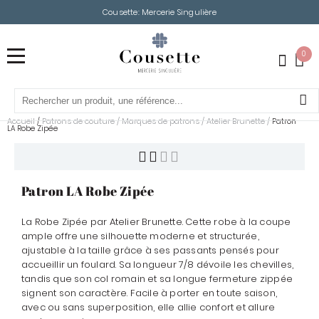
Cousette: Mercerie Singulière
0
Accueil
Patrons de couture
/
Marques de patrons
/
Atelier Brunette
/
/
Patron
LA Robe Zipée
Patron LA Robe Zipée
La Robe Zipée par Atelier Brunette. Cette robe à la coupe
ample offre une silhouette moderne et structurée,
ajustable à la taille grâce à ses passants pensés pour
accueillir un foulard. Sa longueur 7/8 dévoile les chevilles,
tandis que son col romain et sa longue fermeture zippée
signent son caractère. Facile à porter en toute saison,
avec ou sans superposition, elle allie confort et allure