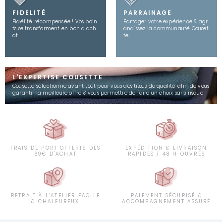
FIDELITÉ
PARRAINAGE
Fidélité récompensée ! Vos poin
Partager votre expérience & agr
ts se transforment en bon d’ach
andissez la communauté Couset
at
te
L'EXPERTISE COUSETTE
Cousette sélectionne avant tout pour vous des tissus de qualité afin de vous
garantir la meilleure offre & vous permettre de faire un choix sans risque
FRAIS DE PORT OFFERTS DÈS
EXPÉDITION & LIVRAISON
69€ D'ACHAT
RAPIDES / 48 H OUVRÉS
RETRAIT À L'ATELIER FACILE
PAIEMENT SÉCURISÉ &
& CHALEUREUX
ACCOMPAGNEMENT ASSURÉ