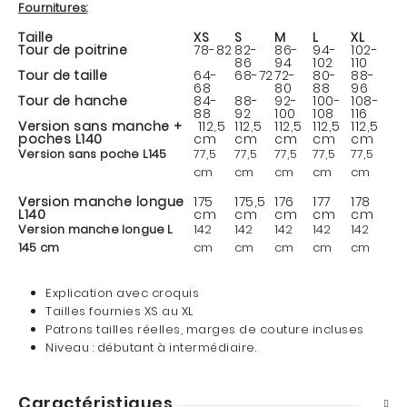
Fournitures
:
Taille
XS
S
M
L
XL
Tour de poitrine
78-82
82-
86-
94-
102-
86
94
102
110
Tour de taille
64-
68-72
72-
80-
88-
68
80
88
96
Tour de hanche
84-
88-
92-
100-
108-
88
92
100
108
116
Version sans manche
+
112,5
112,5
112,5
112,5
112,5
poches L140
cm
cm
cm
cm
cm
Version sans poche L145
77,5
77,5
77,5
77,5
77,5
cm
cm
cm
cm
cm
Version manche longue
175
175,5
176
177
178
L140
cm
cm
cm
cm
cm
Version manche longue L
142
142
142
142
142
145 cm
cm
cm
cm
cm
cm
Explication avec croquis
Tailles fournies XS au XL
Patrons tailles réelles, m
arges de couture incluses
Niveau : débutant à intermédiaire.
Caractéristiques