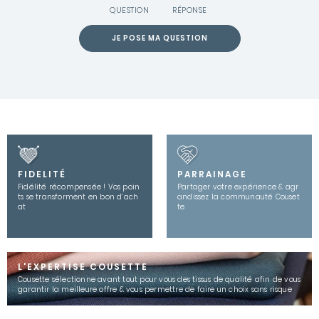
QUESTION
RÉPONSE
JE POSE MA QUESTION
FIDELITÉ
PARRAINAGE
Fidélité récompensée ! Vos poin
Partager votre expérience & agr
ts se transforment en bon d’ach
andissez la communauté Couset
at
te
L'EXPERTISE COUSETTE
Cousette sélectionne avant tout pour vous des tissus de qualité afin de vous
garantir la meilleure offre & vous permettre de faire un choix sans risque