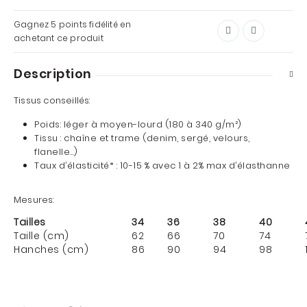
Gagnez
5 points
fidélité en
achetant ce produit
Description
Tissus conseillés:
Poids: léger à moyen-lourd (180 à 340 g/m²)
Tissu : chaîne et trame (denim, sergé, velours,
flanelle…)
Taux d’élasticité* : 10-15 % avec 1 à 2% max d’élasthanne
Mesures:
Tailles
34
36
38
40
Taille (cm)
62
66
70
74
Hanches (cm)
86
90
94
98