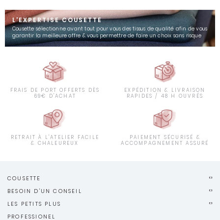
L'EXPERTISE COUSETTE
Cousette sélectionne avant tout pour vous des tissus de qualité afin de vous
garantir la meilleure offre & vous permettre de faire un choix sans risque
FRAIS DE PORT OFFERTS DÈS
EXPÉDITION & LIVRAISON
69€ D'ACHAT
RAPIDES / 48 H OUVRÉS
RETRAIT À L'ATELIER FACILE
PAIEMENT SÉCURISÉ &
& CHALEUREUX
ACCOMPAGNEMENT ASSURÉ
COUSETTE
BESOIN D'UN CONSEIL
LES PETITS PLUS
PROFESSIONEL