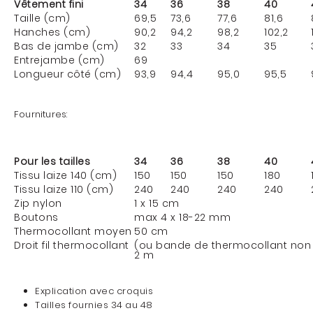
Vêtement fini
34
36
38
40
Taille (cm)
69,5
73,6
77,6
81,6
Hanches (cm)
90,2
94,2
98,2
102,2
Bas de jambe (cm)
32
33
34
35
Entrejambe (cm)
69
Longueur côté (cm)
93,9
94,4
95,0
95,5
Fournitures:
Pour les tailles
34
36
38
40
Tissu laize 140 (cm)
150
150
150
180
Tissu laize 110 (cm)
240
240
240
240
Zip nylon
1 x 15 cm
Boutons
max 4 x 18-22 mm
Thermocollant moyen
50 cm
Droit fil thermocollant
(ou bande de thermocollant non 
2 m
Explication avec croquis
Tailles fournies 34 au 48