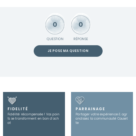
0
0
QUESTION
RÉPONSE
JE POSE MA QUESTION
FIDELITÉ
PARRAINAGE
Fidélité récompensée ! Vos poin
Partager votre expérience & agr
ts se transforment en bon d’ach
andissez la communauté Couset
at
te