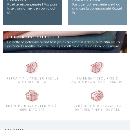
Fidélité récompensée ! Vos poin
Partager votre expérience & agr
ts se transforment en bon d’ach
andissez la communauté Couset
at
te
L'EXPERTISE COUSETTE
Cousette sélectionne avant tout pour vous des tissus de qualité afin de vous
garantir la meilleure offre & vous permettre de faire un choix sans risque
RETRAIT À L'ATELIER FACILE
PAIEMENT SÉCURISÉ &
& CHALEUREUX
ACCOMPAGNEMENT ASSURÉ
FRAIS DE PORT OFFERTS DÈS
EXPÉDITION & LIVRAISON
69€ D'ACHAT
RAPIDES / 48 H OUVRÉS