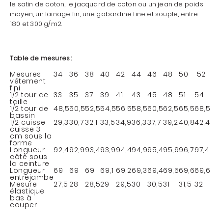
le satin de coton, le jacquard de coton ou un jean de poids
moyen, un lainage fin, une gabardine fine et souple, entre
180 et 300 g/m2.
Table de mesures :
Mesures
34
36
38
40
42
44
46
48
50
52
vêtement
fini
1/2 tour de
33
35
37
39
41
43
45
48
51
54
taille
1/2 tour de
48,5
50,5
52,5
54,5
56,5
58,5
60,5
62,5
65,5
68,5
bassin
1/2 cuisse
29,3
30,7
32,1
33,5
34,9
36,3
37,7
39,2
40,8
42,4
cuisse 3
cm sous la
forme
Longueur
92,4
92,9
93,4
93,9
94,4
94,9
95,4
95,9
96,7
97,4
côté sous
la ceinture
Longueur
69
69
69
69,1
69,2
69,3
69,4
69,5
69,6
69,6
entrejambe
Mesure
27,5
28
28,5
29
29,5
30
30,5
31
31,5
32
élastique
bas à
couper