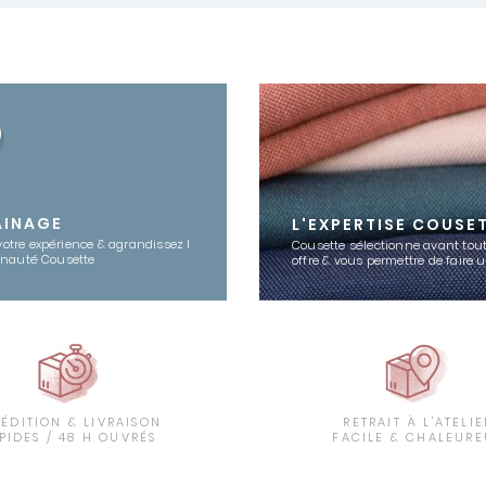
AINAGE
L'EXPERTISE COUSE
votre expérience & agrandissez l
Cousette sélectionne avant tout
nauté Cousette
offre & vous permettre de faire 
PÉDITION & LIVRAISON
RETRAIT À L'ATELIE
PIDES / 48 H OUVRÉS
FACILE & CHALEURE