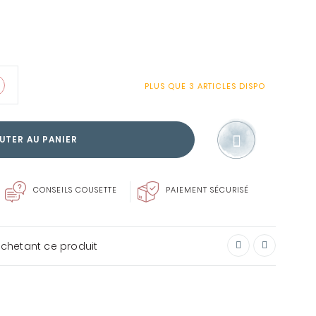
SOIN DU LINGE
PLUS QUE
3 ARTICLES
DISPO
ENVIE DE FAIRE PLAISIR?
UTER AU PANIER
CARTE CADEAU
CONSEILS COUSETTE
PAIEMENT SÉCURISÉ
achetant ce produit