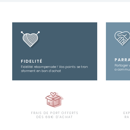
PARR
FIDELITÉ
Partager 
Fidélité récompensée ! Vos points se tran
a commu
sforment en bon d’achat
FRAIS DE PORT OFFERTS
EX
DÈS 69€ D'ACHAT
RA