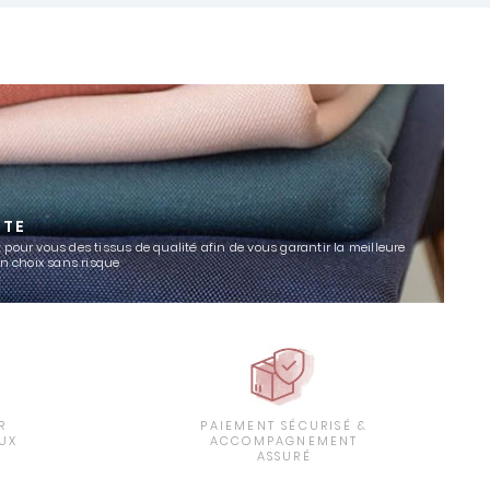
TTE
 pour vous des tissus de qualité afin de vous garantir la meilleure
un choix sans risque
R
PAIEMENT SÉCURISÉ &
UX
ACCOMPAGNEMENT
ASSURÉ