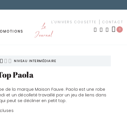
L'UNIVERS COUSETTE
CONTACT
Le
0
ROMOTIONS
Journal
OUTURE
MEUBLEMENT
LES NOUVEAUTÉS
NIVEAU INTERMÉDIAIRE
Top Paola
TISSUS PAR MOTIF
ement
be de la marque Maison Fauve. Paola est une robe
urs
TISSUS PAR COULEUR
di et un décolleté travaillé par un jeu de liens dans
ui peut se décliner en petit top.
uches
KIT YOUSCHOOL
cluses
êchet