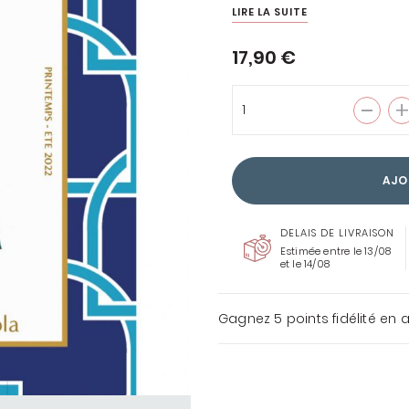
LIRE LA SUITE
17,90 €
ENTOILAGES &
THERMOCOLLANTS
COUSETTE LOVES LIBERTY
AJO
TOUS LES TISSUS
LIBERTY
DELAIS DE LIVRAISON
Estimée entre le 13/08
et le 14/08
Gagnez
5 points
fidélité en 