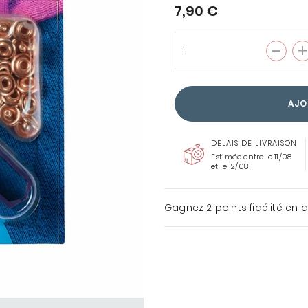
7,90 €
ENTOILAGES &
THERMOCOLLANTS
AJO
COUSETTE LOVES LIBERTY
TOUS LES TISSUS
DELAIS DE LIVRAISON
LIBERTY
Estimée entre le 11/08
et le 12/08
Gagnez
2 points
fidélité en 