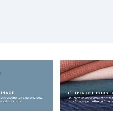
AINAGE
L'EXPERTISE COUSE
votre expérience & agrandissez l
Cousette sélectionne avant tout
nauté Cousette
offre & vous permettre de faire 