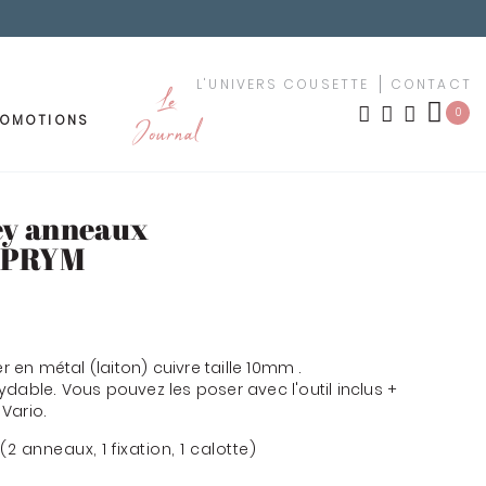
L'UNIVERS COUSETTE
CONTACT
Le
0
ROMOTIONS
Journal
OUTURE
MEUBLEMENT
ey anneaux
LES NOUVEAUTÉS
- PRYM
TISSUS PAR MOTIF
ement
urs
TISSUS PAR COULEUR
er en métal (laiton) cuivre taille 10mm .
dable. Vous pouvez les poser avec l'outil inclus +
uches
Vario.
KIT YOUSCHOOL
(2 anneaux, 1 fixation, 1 calotte)
êchet