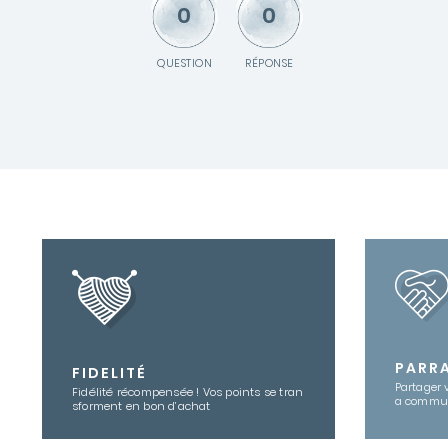
0
0
QUESTION
RÉPONSE
PARR
FIDELITÉ
Partager 
Fidélité récompensée ! Vos points se tran
a commu
sforment en bon d’achat