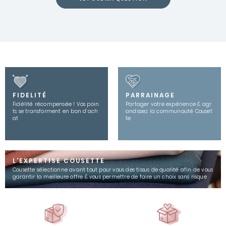
FIDELITÉ
PARRAINAGE
Fidélité récompensée ! Vos poin
Partager votre expérience & agr
ts se transforment en bon d’ach
andissez la communauté Couset
at
te
L'EXPERTISE COUSETTE
Cousette sélectionne avant tout pour vous des tissus de qualité afin de vous
garantir la meilleure offre & vous permettre de faire un choix sans risque