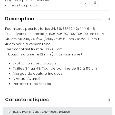
Gagnez
5 points
fidélité en
achetant ce produit
Description
Fournitures pour les tailles 34/36/38/40/42/44/46/48 :
Tissu : (version chemise) : 150/160/170/180/180/190 cm x laize
140 cm ou 230/240/240/250/250/260 cm x laize 110 cm +
40cm pour la version robe.
Thermocollant fin: max 80 x 60 cm
11 boutons diamètre 12 mm (+ 4 version robe)
Explication avec croquis
Tailles
34 au 48. Tour de poitrine de 80 à 115 cm.
Marges de couture incluses
Niveau :
Avancé
Patrons tailles réelles.
Caractéristiques
PATRONS PAR THÈME :
Chemises & Blouses