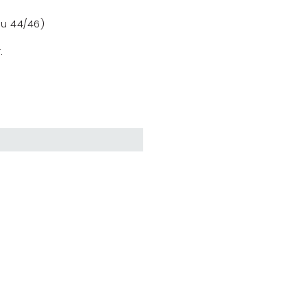
au 44/46)
.