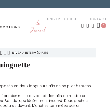
L'UNIVERS COUSETTE
CONTACT
Le
0
ROMOTIONS
Journal
OUTURE
MEUBLEMENT
LES NOUVEAUTÉS
NIVEAU INTERMÉDIAIRE
uinguette
TISSUS PAR MOTIF
ement
urs
TISSUS PAR COULEUR
oposée en deux longueurs afin de se plier à toutes
uches
KIT YOUSCHOOL
t froncées sur le devant et dos afin de mettre en
tes. Bas de jupe légèrement incurvé. Deux poches
êchet
s coutures devant. Manches terminées par un