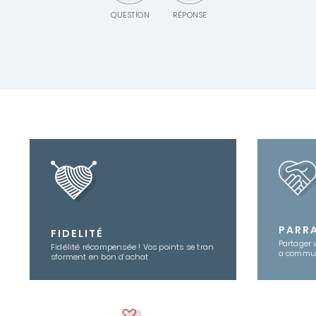
QUESTION
RÉPONSE
PARR
FIDELITÉ
Partager 
Fidélité récompensée ! Vos points se tran
a commu
sforment en bon d’achat