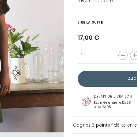
revers rapporté.
LIRE LA SUITE
ENTOILAGES &
17,00 €
THERMOCOLLANTS
COUSETTE LOVES LIBERTY
TOUS LES TISSUS
LIBERTY
AJO
DELAIS DE LIVRAISON
Estimée entre le 12/08
et le 13/08
Gagnez
5 points
fidélité en 