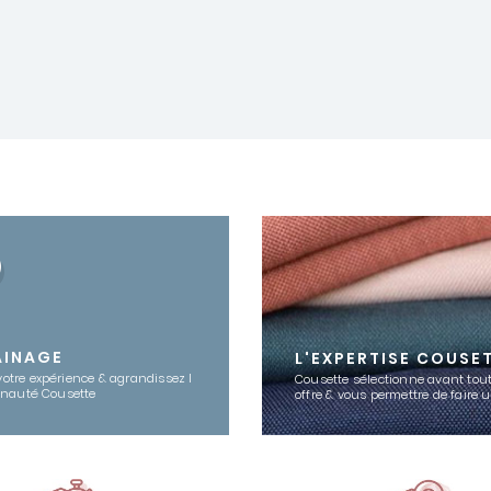
AINAGE
L'EXPERTISE COUSE
votre expérience & agrandissez l
Cousette sélectionne avant tout
nauté Cousette
offre & vous permettre de faire 