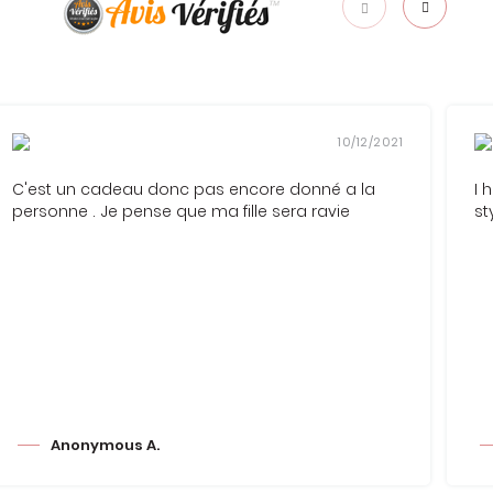
10/12/2021
C'est un cadeau donc pas encore donné a la
I 
personne . Je pense que ma fille sera ravie
st
Anonymous A.