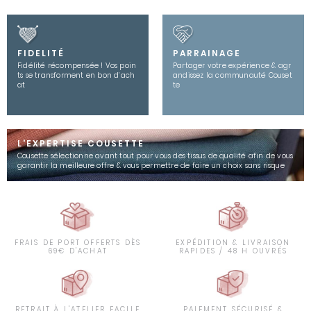
FIDELITÉ
PARRAINAGE
Fidélité récompensée ! Vos poin
Partager votre expérience & agr
ts se transforment en bon d’ach
andissez la communauté Couset
at
te
L'EXPERTISE COUSETTE
Cousette sélectionne avant tout pour vous des tissus de qualité afin de vous
garantir la meilleure offre & vous permettre de faire un choix sans risque
FRAIS DE PORT OFFERTS DÈS
EXPÉDITION & LIVRAISON
69€ D'ACHAT
RAPIDES / 48 H OUVRÉS
RETRAIT À L'ATELIER FACILE
PAIEMENT SÉCURISÉ &