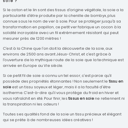
soie ?
Si le coton et le lin sont des tissus d’origine végétale, la soie a la
particularité d’être produite par la chenille de bombyx, plus
connue sous le nom de ver à soie. Pour se protéger jusqu’à sa
transformation en papillon, ce petit ver fabrique un cocon à la
solidité incroyable avec un fil extrêmement résistant qui peut
mesurer près de 1200 mètres !
C’est à la Chine que l’on doit la découverte de la soie, aux
environs de 2500 ans avant Jésus-Christ, et c’est grâce à
l’ouverture de la mythique route de la soie que la technique est
arrivée en Europe au VIe siècle.
Si ce petit fil de soie a connu un tel essor, c’est parce qu’il
possède des propriétés étonnantes ! Non seulement le
tissu en
soie
est un tissu soyeux et léger, mais il a la faculté d’être
isotherme. C’est-à-dire qu’il vous protège du froid en hiver et
vous rafraîchit en été. Pour finir, les
tissus en soie
ne retiennent ni
la transpiration ni les odeurs !
Toutes ses qualités fond de la soie un tissu précieux et élégant
qui se prête à de nombreuses idées créatives !