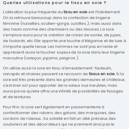
Quelles utilisations pour le tissu en soie ?
L’utilisation la plus fréquente du
tissu en soie
est l’habillement.
On la retrouve beaucoup dans la confection de lingerie
féminine (nuisettes, soutien-gorge, culottes…), mais aussi dans
des hauts comme des chemisiers ou des blouses. La soie
s’emploie aussi pour la création de robes de soirée, de jupes,
de foulards, etc. Elle apporte une touche d’élégance et de luxe à
n’importe quelle tenue. Les hommes ne sont pas en reste et
apprécient aussi le toucher soyeux de la soie dans leur lingerie
masculine (caleçon, pyjama, peignoir…).
On utilise aussi la soie en tissu d’ameublement : fauteuils,
canapés et chaises peuvent se recouvrir de
tissus en soie
. Si la
soie est très présente dans les grandes demeures et châteaux,
c’est bien sûr pour apporter de la valeur aux meubles, mais
aussi parce qu’elle offre une infinité de possibilités de tissages
et de teintures.
Pour finir, la soie sert également en passementerie à
confectionner des rubans, des galons, des marquises, des
cordons de rideaux… Sa solidité en fait un allié précieux des
couturiers et des décorateurs qui ne prennent ainsi pas le