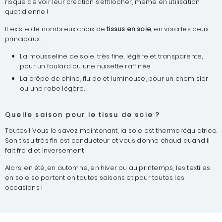
risque de voir leur création s’effilocher, même en utilisation
quotidienne !
Il existe de nombreux choix de
tissus en soie
, en voici les deux
principaux :
La mousseline de soie, très fine, légère et transparente,
pour un foulard ou une nuisette raffinée.
La crêpe de chine, fluide et lumineuse, pour un chemisier
ou une robe légère.
Quelle saison pour le tissu de soie ?
Toutes ! Vous le savez maintenant, la soie est thermorégulatrice.
Son tissu très fin est conducteur et vous donne chaud quand il
fait froid et inversement !
Alors, en été, en automne, en hiver ou au printemps, les textiles
en soie se portent en toutes saisons et pour toutes les
occasions !