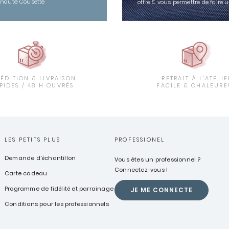
nauté Cousette
offre & vous permettre de faire 
PÉDITION & LIVRAISON
RETRAIT À L'ATELIE
PIDES / 48 H OUVRÉS
FACILE & CHALEURE
LES PETITS PLUS
PROFESSIONEL
Demande d'échantillon
Vous êtes un professionnel ?
Connectez-vous !
Carte cadeau
Programme de fidélité et parrainage
JE ME CONNECTE
Conditions pour les professionnels