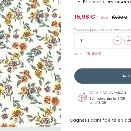
Fil assorti :
N°111 BLANC
15,98 €
18,80 €
/ mètre
Tous nos produits sont vendus pa
ENTOILAGES &
THERMOCOLLANTS
15,98 €
Soit :
COUSETTE LOVES LIBERTY
TOUS LES TISSUS
LIBERTY
AJO
DELAIS DE LIVRAISON
Estimée entre le 12/08
et le 13/08
Gagnez
1 point
fidélité en a