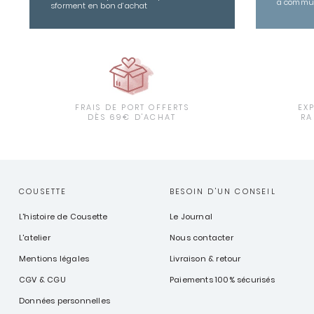
a commu
sforment en bon d’achat
FRAIS DE PORT OFFERTS
EX
DÈS 69€ D'ACHAT
RA
COUSETTE
BESOIN D'UN CONSEIL
L'histoire de Cousette
Le Journal
L'atelier
Nous contacter
Mentions légales
Livraison & retour
CGV & CGU
Paiements 100% sécurisés
Données personnelles