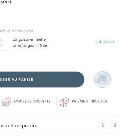
 CASSÉ
r multiple de 25 cm
SOIN DU LINGE
Longueur en mètre
EN STOCK
Laize/Largeur: 110 cm
ENVIE DE FAIRE PLAISIR?
CARTE CADEAU
UTER AU PANIER
CONSEILS COUSETTE
PAIEMENT SÉCURISÉ
chetant ce produit