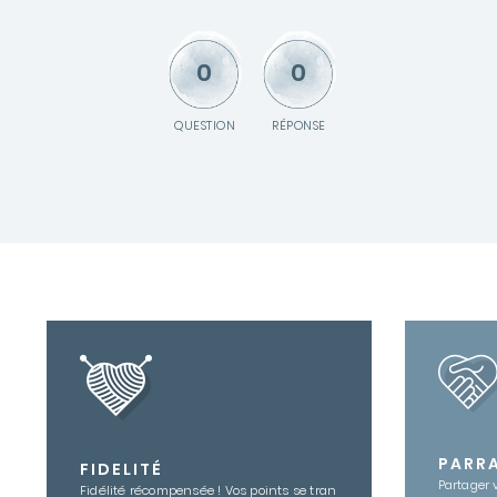
0
0
QUESTION
RÉPONSE
PARR
FIDELITÉ
Partager 
Fidélité récompensée ! Vos points se tran