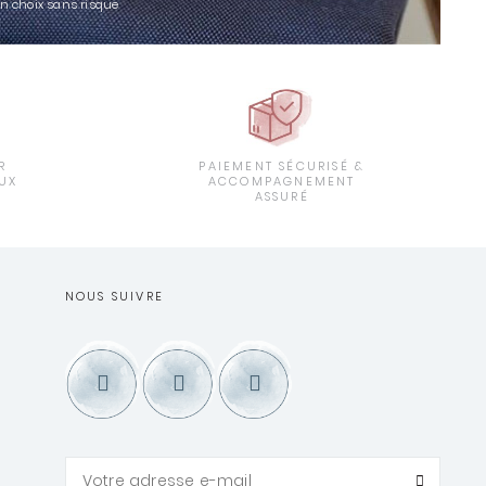
un choix sans risque
R
PAIEMENT SÉCURISÉ &
UX
ACCOMPAGNEMENT
ASSURÉ
NOUS SUIVRE