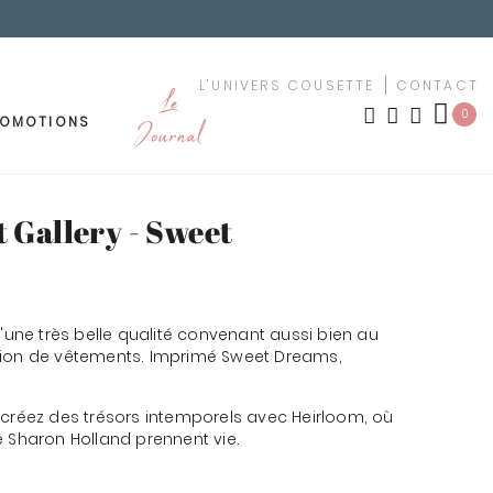
L'UNIVERS COUSETTE
CONTACT
Le
0
ROMOTIONS
Journal
OUTURE
MEUBLEMENT
t Gallery - Sweet
LES NOUVEAUTÉS
TISSUS PAR MOTIF
ement
d'une très belle qualité convenant aussi bien au
urs
tion de vêtements. Imprimé Sweet Dreams,
TISSUS PAR COULEUR
uches
 créez des trésors intemporels avec Heirloom, où
KIT YOUSCHOOL
e Sharon Holland prennent vie.
êchet