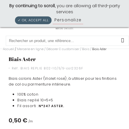
Cousette: Mercerie Singulière
By continuing to scroll,
you are allowing all third-party
services
Personalize
Privacy policy
✓ OK, ACCEPT ALL
0
Accueil
Mercerie en ligne
/
Décorer & customiser
/
Biais
/
/
Biais Aster
Biais Aster
- Réf.
BIAIS REPLIE B02-10/5/5-col2326F
Biais coloris Aster (Violet rosé), à utiliser pour les finitions
de col ou parmenture intérieure.
100% coton
Biais replié 10+5+5
Fil assorti :
N°247 ASTER.
0,50 €