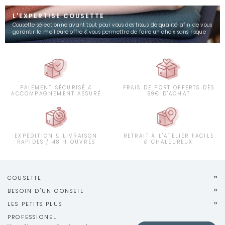
L'EXPERTISE COUSETTE
Cousette sélectionne avant tout pour vous des tissus de qualité afin de vous
garantir la meilleure offre & vous permettre de faire un choix sans risque
PAIEMENT SÉCURISÉ &
FRAIS DE PORT OFFERTS DÈS
ACCOMPAGNEMENT ASSURÉ
69€ D'ACHAT
EXPÉDITION & LIVRAISON
RETRAIT À L'ATELIER FACILE
RAPIDES / 48 H OUVRÉS
& CHALEUREUX
COUSETTE
BESOIN D'UN CONSEIL
LES PETITS PLUS
PROFESSIONEL