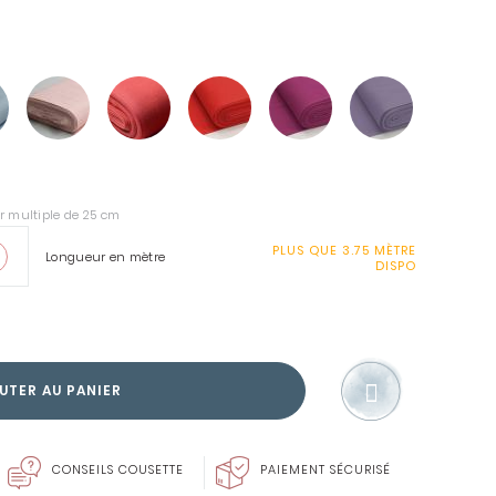
SOIN DU LINGE
r multiple de 25 cm
ENVIE DE FAIRE PLAISIR?
CARTE CADEAU
PLUS QUE
3.75 MÈTRE
Longueur en mètre
DISPO
UTER AU PANIER
CONSEILS COUSETTE
PAIEMENT SÉCURISÉ