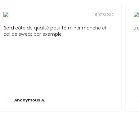
16/01/2022
Bord côte de qualité pour terminer manche et
tr
col de sweat par exemple
Anonymous A.