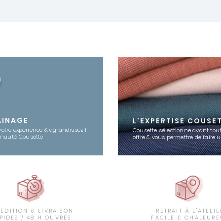
AINAGE
L'EXPERTISE COUSE
votre expérience & agrandissez l
Cousette sélectionne avant tout
nauté Cousette
offre & vous permettre de faire 
PÉDITION & LIVRAISON
RETRAIT À L'ATELIE
PIDES / 48 H OUVRÉS
FACILE & CHALEURE