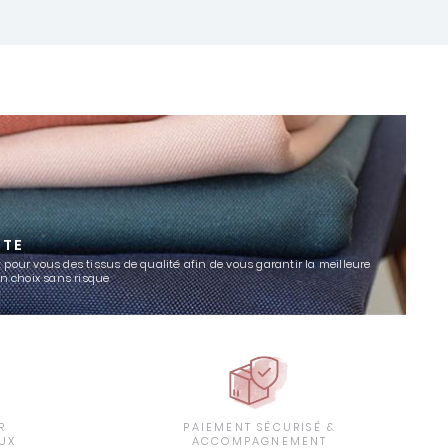
TTE
 pour vous des tissus de qualité afin de vous garantir la meilleure
un choix sans risque
R
PAIEMENT SÉCURISÉ &
UX
ACCOMPAGNEMENT