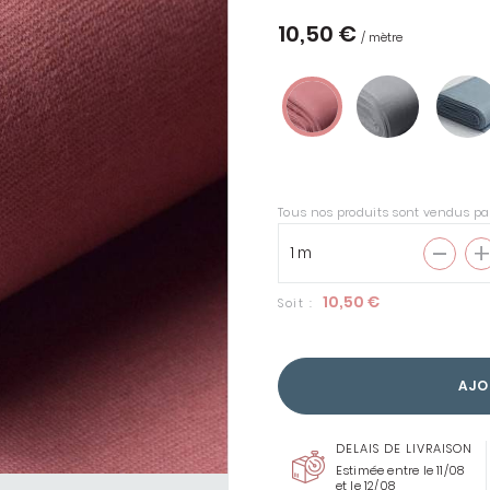
10,50 €
/ mètre
ENTOILAGES &
THERMOCOLLANTS
COUSETTE LOVES LIBERTY
Tous nos produits sont vendus pa
TOUS LES TISSUS
LIBERTY
10,50 €
Soit :
AJO
DELAIS DE LIVRAISON
Estimée entre le 11/08
et le 12/08