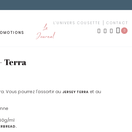
L'UNIVERS COUSETTE
CONTACT
Le
0
ROMOTIONS
Journal
OUTURE
MEUBLEMENT
- Terra
LES NOUVEAUTÉS
TISSUS PAR MOTIF
ement
rra. Vous pourrez l'assortir au
et au
JERSEY TERRA
urs
TISSUS PAR COULEUR
anne
uches
KIT YOUSCHOOL
160g/ml
êchet
ERBREAD.