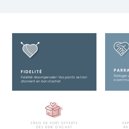
PARR
FIDELITÉ
Partager 
Fidélité récompensée ! Vos points se tran
a commu
sforment en bon d’achat
FRAIS DE PORT OFFERTS
EX
DÈS 69€ D'ACHAT
RA