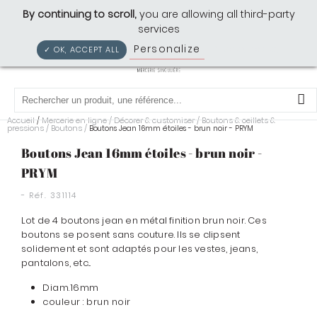
Cousette: Mercerie Singulière
By continuing to scroll,
you are allowing all third-party
services
Personalize
Privacy policy
✓ OK, ACCEPT ALL
0
Accueil
Mercerie en ligne
/
Décorer & customiser
/
Boutons & oeillets &
/
pressions
/
Boutons
/
Boutons Jean 16mm étoiles - brun noir - PRYM
Boutons Jean 16mm étoiles - brun noir -
PRYM
- Réf.
331114
Lot de 4 boutons jean en métal finition brun noir. Ces
boutons se posent sans couture. Ils se clipsent
solidement et sont adaptés pour les vestes, jeans,
pantalons, etc...
Diam.16mm
couleur : brun noir