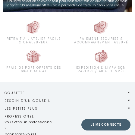
Cousette sélectionne avant tout pour vous des tissus de qualité afin de vous
garantir la meilleure offre & vous permettre de faire un choix sans risque
RETRAIT À L'ATELIER FACILE
PAIEMENT SÉCURISÉ &
& CHALEUREUX
ACCOMPAGNEMENT ASSURÉ
FRAIS DE PORT OFFERTS DÈS
EXPÉDITION & LIVRAISON
69€ D'ACHAT
RAPIDES / 48 H OUVRÉS
COUSETTE
BESOIN D'UN CONSEIL
LES PETITS PLUS
PROFESSIONEL
Vous êtes un professionnel
JE ME CONNECTE
?
Connectez-vous !