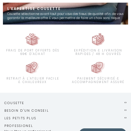
L'EXPERTISE COUSETTE
Cousette sélectionne avant tout pour vous des tissus de qualité afin de vous
garantir la meilleure offre & vous permettre de faire un choix sans risque
FRAIS DE PORT OFFERTS DÈS
EXPÉDITION & LIVRAISON
69€ D'ACHAT
RAPIDES / 48 H OUVRÉS
RETRAIT À L'ATELIER FACILE
PAIEMENT SÉCURISÉ &
& CHALEUREUX
ACCOMPAGNEMENT ASSURÉ
COUSETTE
BESOIN D'UN CONSEIL
LES PETITS PLUS
PROFESSIONEL