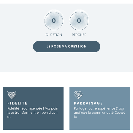
0
0
QUESTION
RÉPONSE
JE POSE MA QUESTION
FIDELITÉ
PARRAINAGE
Fidélité récompensée ! Vos poin
Partager votre expérience & agr
ts se transforment en bon d’ach
andissez la communauté Couset
at
te