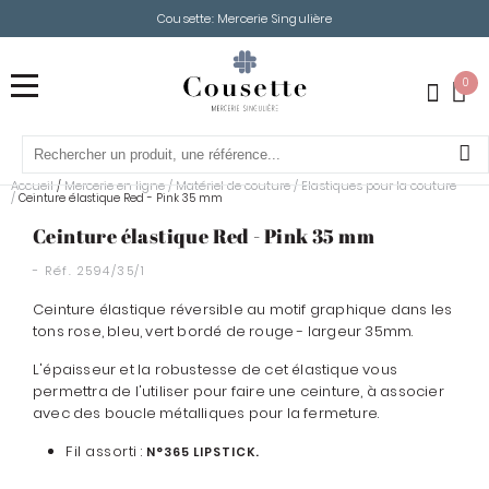
Cousette: Mercerie Singulière
0
Accueil
Mercerie en ligne
/
Matériel de couture
/
Elastiques pour la couture
/
/
Ceinture élastique Red - Pink 35 mm
Ceinture élastique Red - Pink 35 mm
- Réf.
2594/35/1
Ceinture élastique réversible au motif graphique dans les
tons rose, bleu, vert bordé de rouge - largeur 35mm.
L'épaisseur et la robustesse de cet élastique vous
permettra de l'utiliser pour faire une ceinture, à associer
avec des boucle métalliques pour la fermeture.
Fil assorti :
N°365 LIPSTICK.