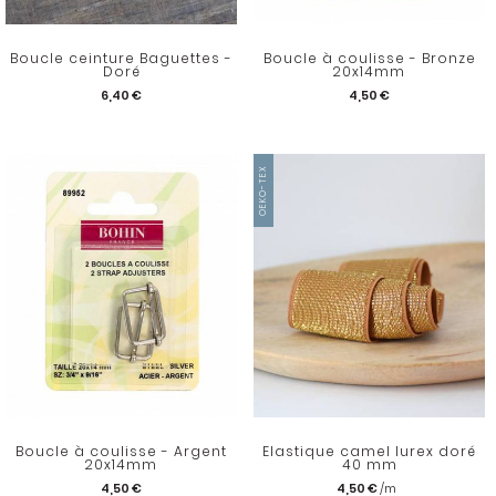
Boucle ceinture Baguettes -
Boucle à coulisse - Bronze
Doré
20x14mm
6,40 €
4,50 €
OEKO-TEX
Boucle à coulisse - Argent
Elastique camel lurex doré
20x14mm
40 mm
4,50 €
4,50 €