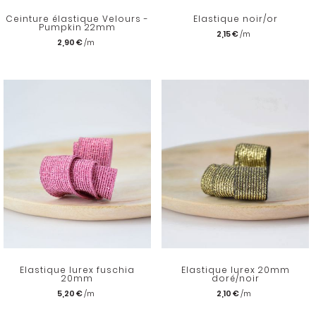
Ceinture élastique Velours -
Elastique noir/or
Pumpkin 22mm
2,15 €
2,90 €
Elastique lurex fuschia
Elastique lurex 20mm
20mm
doré/noir
5,20 €
2,10 €