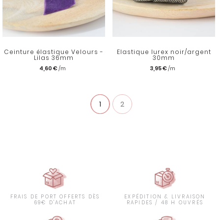
Ceinture élastique Velours -
Elastique lurex noir/argent
Lilas 36mm
30mm
4,60 €
3,95 €
1
2
FRAIS DE PORT OFFERTS DÈS
EXPÉDITION & LIVRAISON
69€ D'ACHAT
RAPIDES / 48 H OUVRÉS