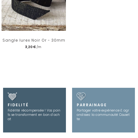
Sangle lurex Noir Or - 30mm
3,20 €
FIDELITÉ
PARRAINAGE
Fidélité récompensée ! Vos poin
Partager votre expérience & agr
ts se transforment en bon d’ach
andissez la communauté Couset
at
te