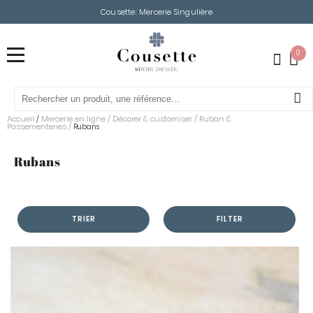
Cousette: Mercerie Singulière
0
Accueil
Mercerie en ligne
/
Décorer & customiser
/
Ruban &
/
Passementeries
/
Rubans
Rubans
TRIER
FILTER