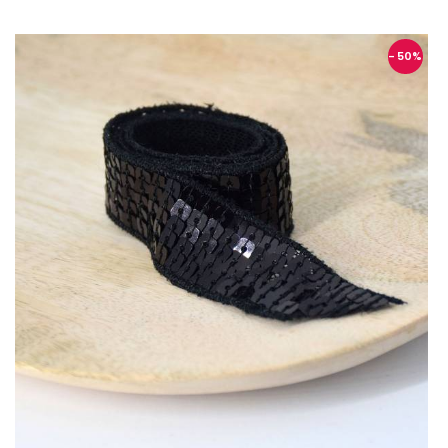
- 50
%