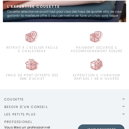
L'EXPERTISE COUSETTE
Cousette sélectionne avant tout pour vous des tissus de qualité afin de vous
garantir la meilleure offre & vous permettre de faire un choix sans risque
RETRAIT À L'ATELIER FACILE
PAIEMENT SÉCURISÉ &
& CHALEUREUX
ACCOMPAGNEMENT ASSURÉ
FRAIS DE PORT OFFERTS DÈS
EXPÉDITION & LIVRAISON
69€ D'ACHAT
RAPIDES / 48 H OUVRÉS
COUSETTE
BESOIN D'UN CONSEIL
LES PETITS PLUS
PROFESSIONEL
Vous êtes un professionnel