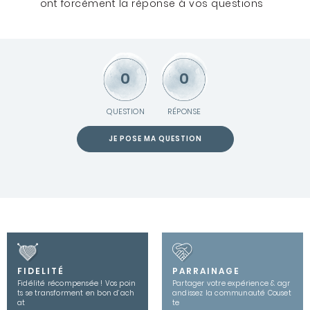
ont forcément la réponse à vos questions
0
0
QUESTION
RÉPONSE
JE POSE MA QUESTION
FIDELITÉ
PARRAINAGE
Fidélité récompensée ! Vos poin
Partager votre expérience & agr
ts se transforment en bon d’ach
andissez la communauté Couset
at
te