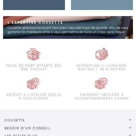
L'EXPERTISE COUSETTE
Cousette sélectionne avant tout pour vous des tissus de qualité afin de vous
garantir la meilleure offre & vous permettre de faire un choix sans risque
FRAIS DE PORT OFFERTS DÈS
EXPÉDITION & LIVRAISON
69€ D'ACHAT
RAPIDES / 48 H OUVRÉS
RETRAIT À L'ATELIER FACILE
PAIEMENT SÉCURISÉ &
& CHALEUREUX
ACCOMPAGNEMENT ASSURÉ
COUSETTE
BESOIN D'UN CONSEIL