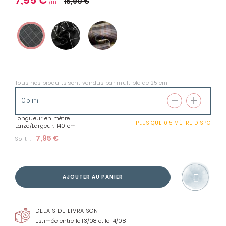
7,95 €
15,90 €
Tous nos produits sont vendus par multiple de 25 cm
Longueur en mètre
PLUS QUE
0.5 MÈTRE
DISPO
Laize/Largeur: 140 cm
7,95 €
Soit :
AJOUTER AU PANIER
DELAIS DE LIVRAISON
Estimée entre le 13/08 et le 14/08