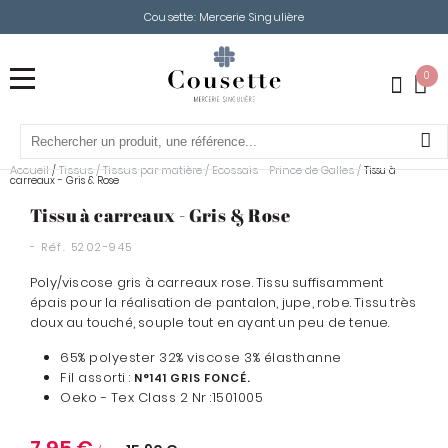
Cousette: Mercerie Singulière
0
Accueil
Tissus
/
Tissus par matière
/
Ecossais - Prince de Galles
/
/
Tissu à
carreaux - Gris & Rose
Tissu à carreaux - Gris & Rose
- Réf.
5202-945
Poly/viscose gris à carreaux rose. Tissu suffisamment
épais pour la réalisation de pantalon, jupe, robe. Tissu très
doux au touché, souple tout en ayant un peu de tenue.
65% polyester 32% viscose 3% élasthanne
Fil assorti :
N°141 GRIS FONCÉ.
Oeko - Tex Class 2 Nr :1501005