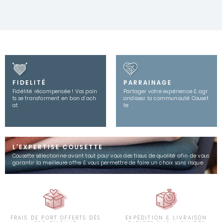
FIDELITÉ
PARRAINAGE
Fidélité récompensée ! Vos poin
Partager votre expérience & agr
ts se transforment en bon d’ach
andissez la communauté Couset
at
te
L'EXPERTISE COUSETTE
Cousette sélectionne avant tout pour vous des tissus de qualité afin de vous
garantir la meilleure offre & vous permettre de faire un choix sans risque
FRAIS DE PORT OFFERTS DÈS
EXPÉDITION & LIVRAISON