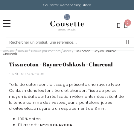
Cousette: Mercerie Singulière
0
Accueil
Tissus
/
Tissus par matière
/
Jean
/
/
Tissu coton - Rayure Oshkosh -
Charcoal
Tissu coton - Rayure Oshkosh - Charcoal
- Réf.
997487-995
Toile de coton dont le tissage présente une rayure type
Oshkosh dans les tons écru et charbon. Tissu de poids
moyen idéal pour la réalisation vêtements nécessitant de
la tenue comme des vestes, jeans, pantalons, jupes
droites etc...La rayure a un espacement de 3 mm.
100 % coton
Fil assorti :
N°799 CHARCOAL