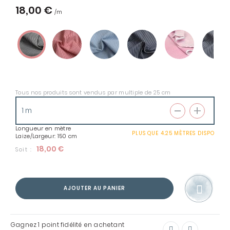
18,00 €
Tous nos produits sont vendus par multiple de 25 cm
Longueur en mètre
PLUS QUE
4.25 MÈTRES
DISPO
Laize/Largeur: 150 cm
18,00 €
Soit :
AJOUTER AU PANIER
Gagnez
1 point
fidélité en achetant