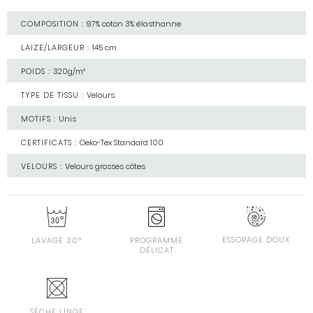
COMPOSITION :
97% coton 3% élasthanne
LAIZE/LARGEUR :
145 cm
POIDS :
320g/m²
TYPE DE TISSU :
Velours
MOTIFS :
Unis
CERTIFICATS :
Oeko-Tex Standard 100
VELOURS :
Velours grosses côtes
ESSORAGE DOUX
LAVAGE 30°
PROGRAMME
DÉLICAT
SÈCHE LINGE