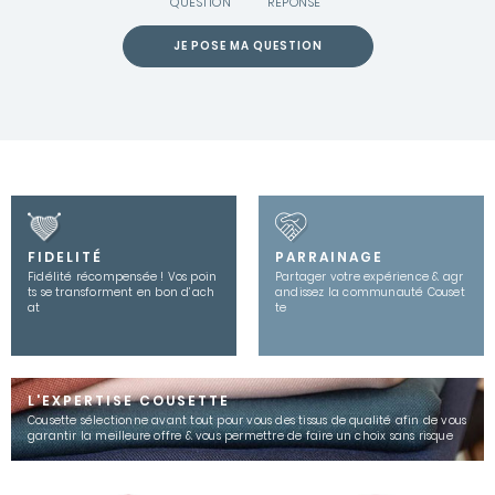
QUESTION
RÉPONSE
JE POSE MA QUESTION
FIDELITÉ
PARRAINAGE
Fidélité récompensée ! Vos poin
Partager votre expérience & agr
ts se transforment en bon d’ach
andissez la communauté Couset
at
te
L'EXPERTISE COUSETTE
Cousette sélectionne avant tout pour vous des tissus de qualité afin de vous
garantir la meilleure offre & vous permettre de faire un choix sans risque