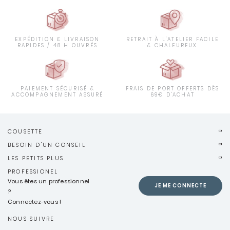
EXPÉDITION & LIVRAISON
RETRAIT À L'ATELIER FACILE
RAPIDES / 48 H OUVRÉS
& CHALEUREUX
PAIEMENT SÉCURISÉ &
FRAIS DE PORT OFFERTS DÈS
ACCOMPAGNEMENT ASSURÉ
69€ D'ACHAT
COUSETTE
BESOIN D'UN CONSEIL
LES PETITS PLUS
PROFESSIONEL
Vous êtes un professionnel
JE ME CONNECTE
?
Connectez-vous !
NOUS SUIVRE