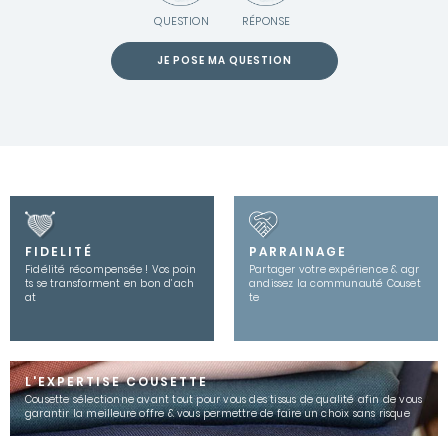
QUESTION
RÉPONSE
JE POSE MA QUESTION
FIDELITÉ
PARRAINAGE
Fidélité récompensée ! Vos poin
Partager votre expérience & agr
ts se transforment en bon d’ach
andissez la communauté Couset
at
te
L'EXPERTISE COUSETTE
Cousette sélectionne avant tout pour vous des tissus de qualité afin de vous
garantir la meilleure offre & vous permettre de faire un choix sans risque