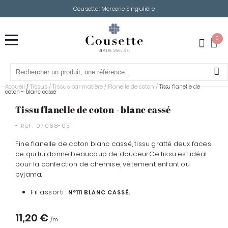
Cousette: Mercerie Singulière
0
Accueil
Tissus
/
Tissus par matière
/
Flanelle de coton
/
/
Tissu flanelle de
coton - blanc cassé
Tissu flanelle de coton - blanc cassé
- Réf.
07068-051
Fine flanelle de coton blanc cassé, tissu gratté deux faces
ce qui lui donne beaucoup de douceur.Ce tissu est i
déal
pour la confection de chemise, vêtement enfant ou
pyjama.
Fil assorti :
N°111 BLANC CASSÉ.
11,20 €