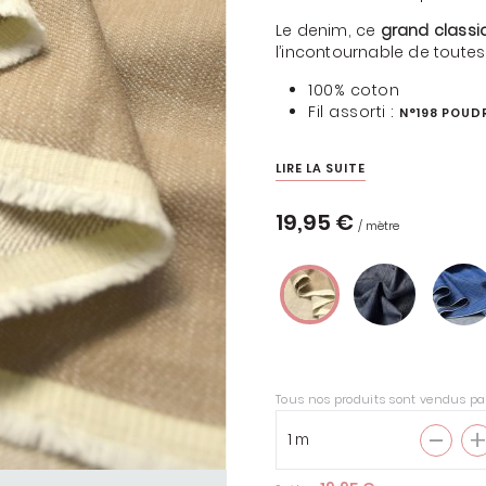
Le denim, ce
grand classi
l’incontournable de toutes
100% coton
Fil assorti :
N°198 POUD
ENTOILAGES &
THERMOCOLLANTS
LIRE LA SUITE
COUSETTE LOVES LIBERTY
19,95 €
TOUS LES TISSUS
/ mètre
LIBERTY
Tous nos produits sont vendus pa