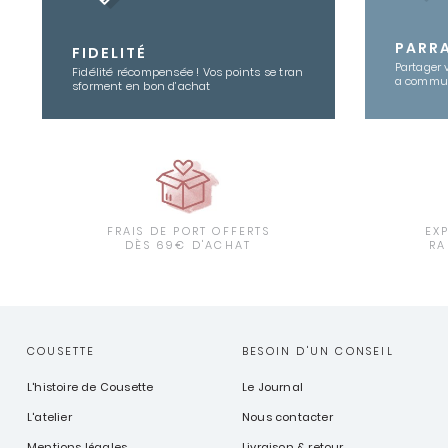
PARR
FIDELITÉ
Partager 
Fidélité récompensée ! Vos points se tran
a commu
sforment en bon d’achat
FRAIS DE PORT OFFERTS
EX
DÈS 69€ D'ACHAT
RA
COUSETTE
BESOIN D'UN CONSEIL
L'histoire de Cousette
Le Journal
L'atelier
Nous contacter
Mentions légales
Livraison & retour