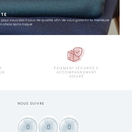
TTE
 pour vous des tissus de qualité afin de vous garantir la meilleure
un choix sans risque
R
PAIEMENT SÉCURISÉ &
UX
ACCOMPAGNEMENT
ASSURÉ
NOUS SUIVRE