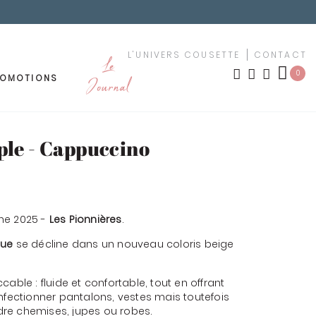
L'UNIVERS COUSETTE
CONTACT
Le
0
ROMOTIONS
Journal
OUTURE
MEUBLEMENT
ple - Cappuccino
LES NOUVEAUTÉS
TISSUS PAR MOTIF
ement
ne 2025 -
Les Pionnières
.
urs
TISSUS PAR COULEUR
que
se décline dans un nouveau coloris beige
uches
KIT YOUSCHOOL
able : fluide et confortable, tout en offrant
êchet
nfectionner pantalons, vestes mais toutefois
re chemises, jupes ou robes.