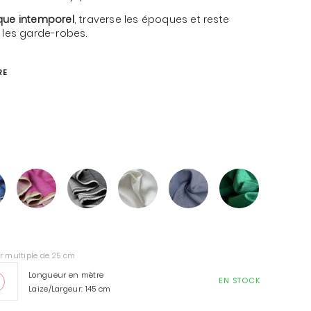
que intemporel
, traverse les époques et reste
 les garde-robes.
RE
SOIN DU LINGE
ENVIE DE FAIRE PLAISIR?
CARTE CADEAU
r multiple de 25 cm
Longueur en mètre
EN STOCK
Laize/Largeur: 145 cm