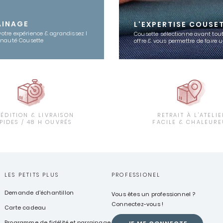
AINAGE
L'EXPERTISE COUSE
votre expérience & agrandissez l
Cousette sélectionne avant tout
nauté Cousette
offre & vous permettre de faire 
PÉDITION & LIVRAISON
RETRAIT À L'ATELIE
PIDES / 48 H OUVRÉS
FACILE & CHALEURE
LES PETITS PLUS
PROFESSIONEL
Demande d'échantillon
Vous êtes un professionnel ?
Connectez-vous !
Carte cadeau
Programme de fidélité et parrainage