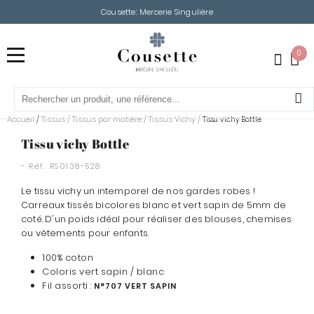
Cousette: Mercerie Singulière
0
Accueil
Tissus
/
Tissus par matière
/
Tissus Vichy
/
/
Tissu vichy Bottle
Tissu vichy Bottle
- Réf.
RS0138-528
Le tissu vichy un intemporel de nos gardes robes !
Carreaux tissés bicolores blanc et vert sapin de 5mm de
coté. D'un poids idéal pour réaliser des blouses, chemises
ou vêtements pour enfants.
100% coton
Coloris vert sapin / blanc
Fil assorti :
N°707 VERT SAPIN