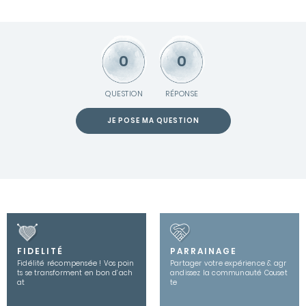
0
0
QUESTION
RÉPONSE
JE POSE MA QUESTION
FIDELITÉ
PARRAINAGE
Fidélité récompensée ! Vos poin
Partager votre expérience & agr
ts se transforment en bon d’ach
andissez la communauté Couset
at
te