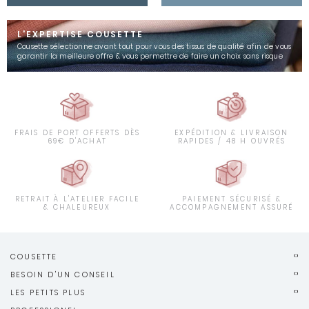
L'EXPERTISE COUSETTE
Cousette sélectionne avant tout pour vous des tissus de qualité afin de vous
garantir la meilleure offre & vous permettre de faire un choix sans risque
FRAIS DE PORT OFFERTS DÈS
EXPÉDITION & LIVRAISON
69€ D'ACHAT
RAPIDES / 48 H OUVRÉS
RETRAIT À L'ATELIER FACILE
PAIEMENT SÉCURISÉ &
& CHALEUREUX
ACCOMPAGNEMENT ASSURÉ
COUSETTE
BESOIN D'UN CONSEIL
LES PETITS PLUS