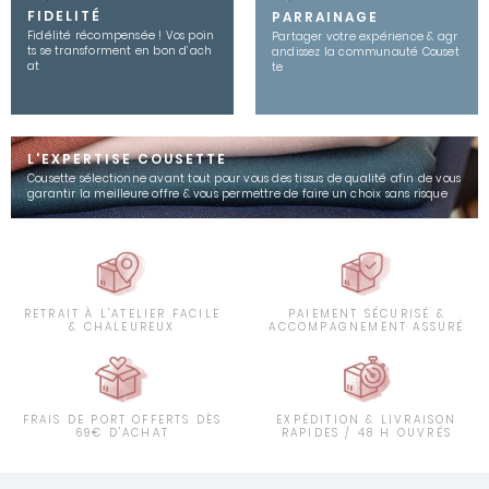
FIDELITÉ
PARRAINAGE
Fidélité récompensée ! Vos poin
Partager votre expérience & agr
ts se transforment en bon d’ach
andissez la communauté Couset
at
te
L'EXPERTISE COUSETTE
Cousette sélectionne avant tout pour vous des tissus de qualité afin de vous
garantir la meilleure offre & vous permettre de faire un choix sans risque
RETRAIT À L'ATELIER FACILE
PAIEMENT SÉCURISÉ &
& CHALEUREUX
ACCOMPAGNEMENT ASSURÉ
FRAIS DE PORT OFFERTS DÈS
EXPÉDITION & LIVRAISON
69€ D'ACHAT
RAPIDES / 48 H OUVRÉS