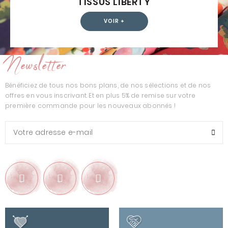
TISSUS LIBERTY
VOIR +
Newsletter
Bénéficiez de tous nos bons plans, de nos sélections et de nos
offres en vous inscrivant. Et en plus 5% de remise sur votre
première commande pour les nouveaux abonnés !