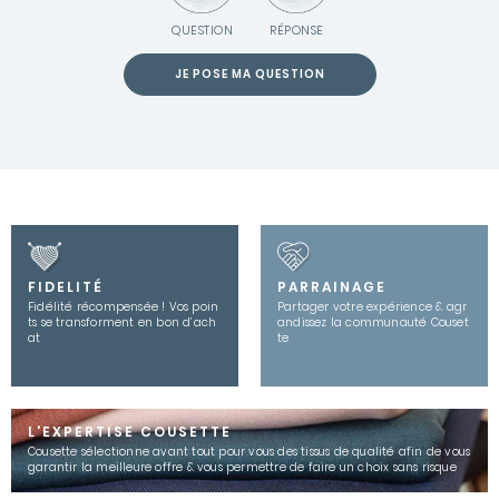
QUESTION
RÉPONSE
JE POSE MA QUESTION
FIDELITÉ
PARRAINAGE
Fidélité récompensée ! Vos poin
Partager votre expérience & agr
ts se transforment en bon d’ach
andissez la communauté Couset
at
te
L'EXPERTISE COUSETTE
Cousette sélectionne avant tout pour vous des tissus de qualité afin de vous
garantir la meilleure offre & vous permettre de faire un choix sans risque