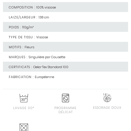
COMPOSITION :
100% viscose
LAIZE/LARGEUR :
138 cm
POIDS :
110g/m²
TYPE DE TISSU :
Viscose
MOTIFS :
Fleurs
MARQUES :
Singulière par Cousette
CERTIFICATS :
Oeko-Tex Standard 100
FABRICATION :
Européenne
ESSORAGE DOUX
LAVAGE 30°
PROGRAMME
DÉLICAT