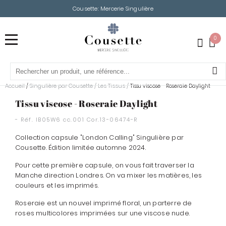
Cousette: Mercerie Singulière
0
Accueil
Singulière par Cousette
/
Les Tissus
/
/
Tissu viscose - Roseraie Daylight
Tissu viscose - Roseraie Daylight
- Réf.
IB05W6 cc.001 Cor.13-06474-R
Collection capsule "London Calling" Singulière par
Cousette. Édition limitée automne 2024.
Pour cette première capsule, on vous fait traverser la
Manche direction Londres. On va mixer les matières, les
couleurs et les imprimés.
Roseraie est un nouvel imprimé floral, un parterre de
roses multicolores imprimées sur une viscose nude.