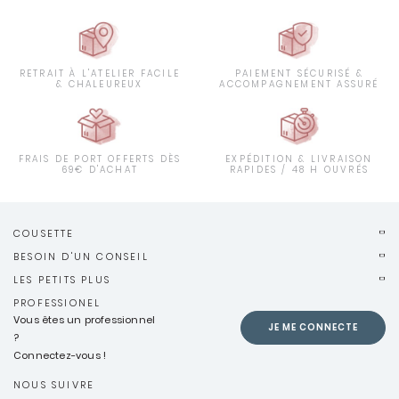
RETRAIT À L'ATELIER FACILE
PAIEMENT SÉCURISÉ &
& CHALEUREUX
ACCOMPAGNEMENT ASSURÉ
FRAIS DE PORT OFFERTS DÈS
EXPÉDITION & LIVRAISON
69€ D'ACHAT
RAPIDES / 48 H OUVRÉS
COUSETTE
BESOIN D'UN CONSEIL
LES PETITS PLUS
PROFESSIONEL
Vous êtes un professionnel
JE ME CONNECTE
?
Connectez-vous !
NOUS SUIVRE