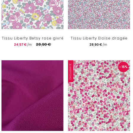
Tissu Liberty Betsy rose givré
Tissu Liberty Eloïse dragée
28,90 €
24,57 €
28,90 €
EXCLUSIVITÉ
- 15
%