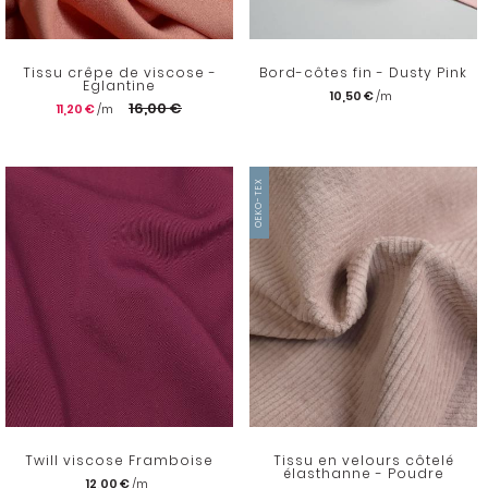
Tissu crêpe de viscose -
Bord-côtes fin - Dusty Pink
Eglantine
10,50 €
16,00 €
11,20 €
OEKO-TEX
Twill viscose Framboise
Tissu en velours côtelé
élasthanne - Poudre
12,00 €