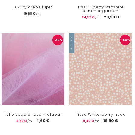
Luxury crêpe lupin
Tissu Liberty Wiltshire
summer garden
19,60 €
28,90 €
24,57 €
OEKO-TEX
- 30
%
- 50
%
Tulle souple rose malabar
Tissu Winterberry nude
4,60 €
18,80 €
3,22 €
9,40 €