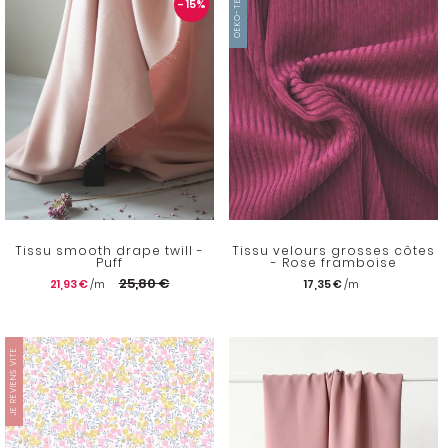
OEKO-TEX
- 15
%
Tissu smooth drape twill -
Tissu velours grosses côtes
Puff
- Rose framboise
25,80 €
21,93 €
17,35 €
JE REVIENS VITE