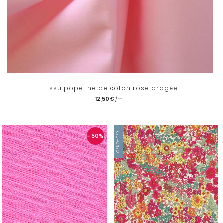
Tissu popeline de coton rose dragée
12,50 €
OEKO-TEX
- 50
%