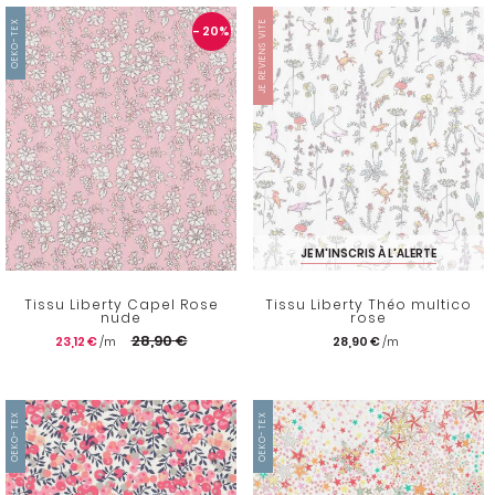
OEKO-TEX
JE REVIENS VITE
- 20
%
JE M'INSCRIS À L'ALERTE
Tissu Liberty Capel Rose
Tissu Liberty Théo multico
nude
rose
28,90 €
23,12 €
28,90 €
OEKO-TEX
OEKO-TEX