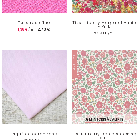
Tulle rose fluo
Tissu Liberty Margaret Annie
- Pink
2,70 €
1,35 €
28,90 €
JE REVIENS VITE
JE M'INSCRIS À L'ALERTE
Piqué de coton rose
Tissu Liberty Danjo shocking
pink