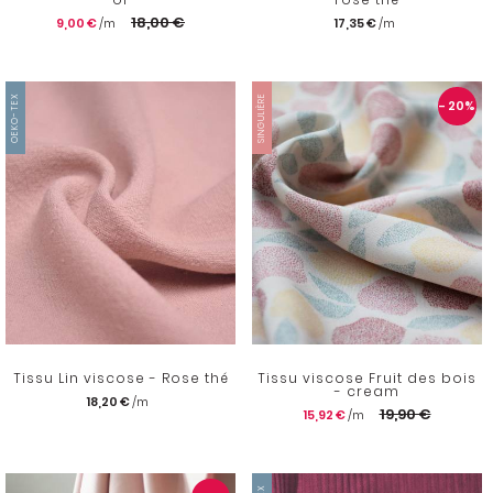
18,00 €
9,00 €
17,35 €
OEKO-TEX
SINGULIÈRE
- 20
%
Tissu Lin viscose - Rose thé
Tissu viscose Fruit des bois
- cream
18,20 €
19,90 €
15,92 €