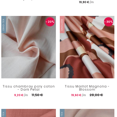
19,80 €
OEKO-TEX
SINGULIÈRE
- 20
%
- 30
%
Tissu chambray poly coton
Tissu Maillot Magnolia -
- Dark Petal
Blossom
11,50 €
28,00 €
9,20 €
19,60 €