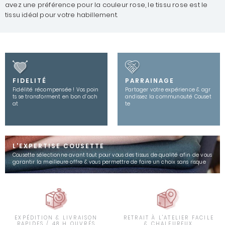
avez une préférence pour la couleur rose, le tissu rose est le
tissu idéal pour votre habillement.
FIDELITÉ
PARRAINAGE
Fidélité récompensée ! Vos poin
Partager votre expérience & agr
ts se transforment en bon d’ach
andissez la communauté Couset
at
te
L'EXPERTISE COUSETTE
Cousette sélectionne avant tout pour vous des tissus de qualité afin de vous
garantir la meilleure offre & vous permettre de faire un choix sans risque
EXPÉDITION & LIVRAISON
RETRAIT À L'ATELIER FACILE
RAPIDES / 48 H OUVRÉS
& CHALEUREUX