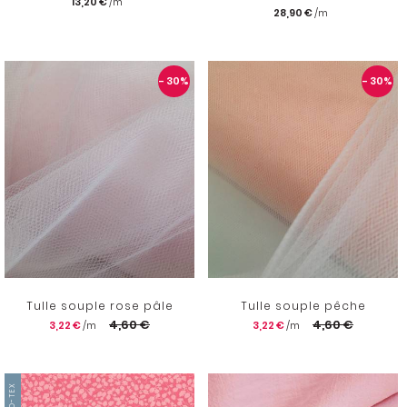
13,20 €
28,90 €
- 30
%
- 30
%
Tulle souple rose pâle
Tulle souple pêche
4,60 €
4,60 €
3,22 €
3,22 €
OEKO-TEX