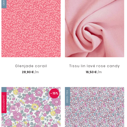
Glenjade corail
Tissu lin lavé rose candy
28,90 €
16,50 €
OEKO-TEX
- 15
%
OEKO-TEX
EXCLUSIVITÉ