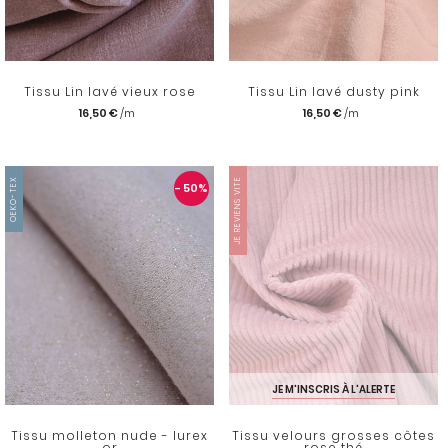
Tissu Lin lavé vieux rose
Tissu Lin lavé dusty pink
16,50 €
16,50 €
OEKO-TEX
JE REVIENS VITE
- 50
%
JE M'INSCRIS À L'ALERTE
Tissu molleton nude - lurex
Tissu velours grosses côtes
or
rose thé