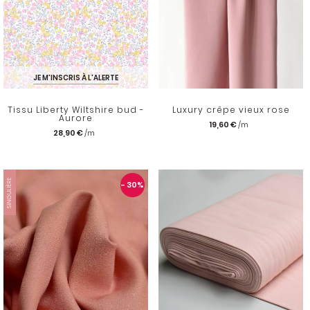
JE M'INSCRIS À L'ALERTE
Tissu Liberty Wiltshire bud -
Luxury crêpe vieux rose
Aurore
19,60 €
28,90 €
SINGULIÈRE
- 30
%