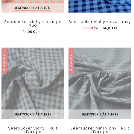
JE M'INSCRIS À L'ALERTE
Seersucker vichy - orange
Seersucker vichy - azur navy
fluo
14,00 €
11,90 €
14,00 €
JE REVIENS VITE
JE REVIENS VITE
JE M'INSCRIS À L'ALERTE
JE M'INSCRIS À L'ALERTE
Seersucker vichy - Nuit
Seersucker Mini vichy - Nuit
d'orage
d'orage