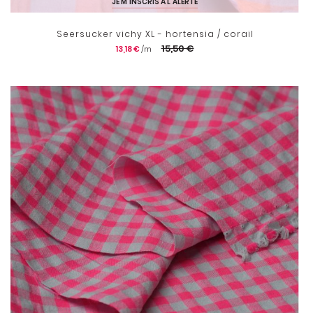
JE M'INSCRIS À L'ALERTE
Seersucker vichy XL - hortensia / corail
15,50 €
13,18 €