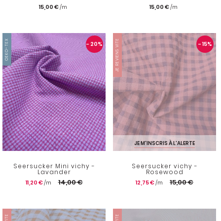
15,00 €
15,00 €
OEKO-TEX
JE REVIENS VITE
- 20
%
- 15
%
JE M'INSCRIS À L'ALERTE
Seersucker Mini vichy -
Seersucker vichy -
Lavander
Rosewood
14,00 €
15,00 €
11,20 €
12,75 €