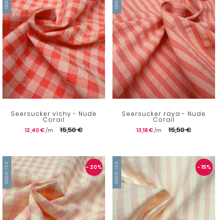
Seersucker vichy - Nude
Seersucker raya - Nude
Corail
Corail
15,50 €
15,50 €
12,40 €
13,18 €
OEKO-TEX
OEKO-TEX
- 20
%
- 15
%