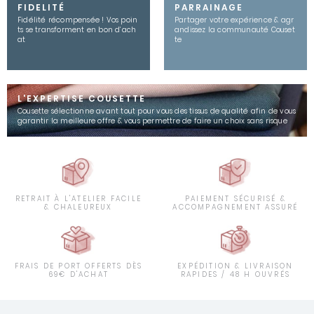
FIDELITÉ
PARRAINAGE
Fidélité récompensée ! Vos poin
Partager votre expérience & agr
ts se transforment en bon d’ach
andissez la communauté Couset
at
te
L'EXPERTISE COUSETTE
Cousette sélectionne avant tout pour vous des tissus de qualité afin de vous
garantir la meilleure offre & vous permettre de faire un choix sans risque
RETRAIT À L'ATELIER FACILE
PAIEMENT SÉCURISÉ &
& CHALEUREUX
ACCOMPAGNEMENT ASSURÉ
FRAIS DE PORT OFFERTS DÈS
EXPÉDITION & LIVRAISON
69€ D'ACHAT
RAPIDES / 48 H OUVRÉS