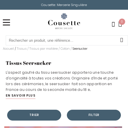
Cousette: Mercerie Singulière
0
Accueil
Tissus
/
Tissus par matière
/
Coton
/
/
Seersucker
Tissus Seersucker
L’aspect gaufré du tissu seersucker apportera une touche
d’originalité à toutes vos créations. Originaire d’Inde et porté
lors des cérémonies, le seersucker fait son apparition en
France au cours de la seconde moitié du 18 e...
EN SAVOIR PLUS
TRIER
FILTER