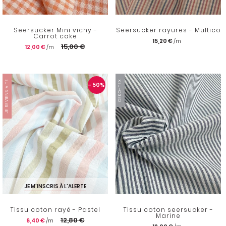
Seersucker Mini vichy -
Seersucker rayures - Multico
Carrot cake
15,20 €
15,00 €
12,00 €
JE REVIENS VITE
OEKO-TEX
- 50
%
JE M'INSCRIS À L'ALERTE
Tissu coton rayé - Pastel
Tissu coton seersucker -
Marine
12,80 €
6,40 €