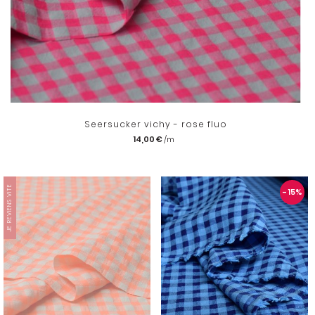
Seersucker vichy - rose fluo
14,00 €
JE REVIENS VITE
- 15
%