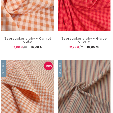
Seersucker vichy - Carrot
Seersucker vichy - Glace
cake
cherry
15,00 €
15,00 €
12,00 €
12,75 €
OEKO-TEX
OEKO-TEX
- 20
%