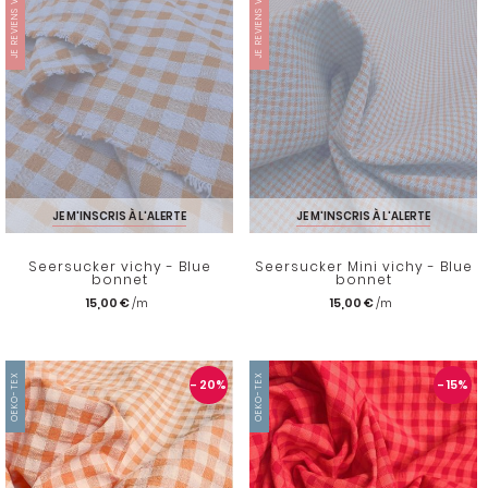
JE REVIENS VITE
JE REVIENS VITE
JE M'INSCRIS À L'ALERTE
JE M'INSCRIS À L'ALERTE
Seersucker vichy - Blue
Seersucker Mini vichy - Blue
bonnet
bonnet
15,00 €
15,00 €
OEKO-TEX
OEKO-TEX
- 20
%
- 15
%