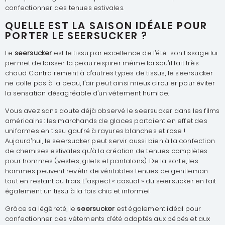
confectionner des tenues estivales.
QUELLE EST LA SAISON IDÉALE POUR
PORTER LE SEERSUCKER ?
Le
seersucker
est le tissu par excellence de l’été : son tissage lui
permet de laisser la peau respirer même lorsqu’il fait très
chaud. Contrairement à d’autres types de tissus, le seersucker
ne colle pas à la peau, l’air peut ainsi mieux circuler pour éviter
la sensation désagréable d’un vêtement humide.
Vous avez sans doute déjà observé le seersucker dans les films
américains : les marchands de glaces portaient en effet des
uniformes en tissu gaufré à rayures blanches et rose !
Aujourd’hui, le seersucker peut servir aussi bien à la confection
de chemises estivales qu’à la création de tenues complètes
pour hommes (vestes, gilets et pantalons). De la sorte, les
hommes peuvent revêtir de véritables tenues de gentleman
tout en restant au frais. L’aspect « casual » du seersucker en fait
également un tissu à la fois chic et informel.
Grâce sa légèreté, le
seersucker
est également idéal pour
confectionner des vêtements d’été adaptés aux bébés et aux