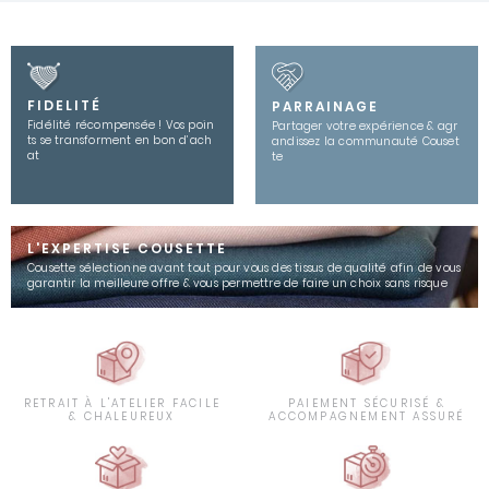
FIDELITÉ
PARRAINAGE
Fidélité récompensée ! Vos poin
Partager votre expérience & agr
ts se transforment en bon d’ach
andissez la communauté Couset
at
te
L'EXPERTISE COUSETTE
Cousette sélectionne avant tout pour vous des tissus de qualité afin de vous
garantir la meilleure offre & vous permettre de faire un choix sans risque
RETRAIT À L'ATELIER FACILE
PAIEMENT SÉCURISÉ &
& CHALEUREUX
ACCOMPAGNEMENT ASSURÉ