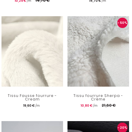
14,70 €
10,29 €
14,70 €
- 50
%
Tissu Fausse fourrure -
Tissu fourrure Sherpa -
Cream
Crème
21,60 €
19,60 €
10,80 €
- 20
%