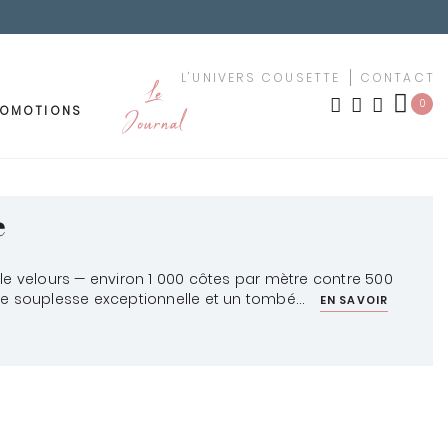
L'UNIVERS COUSETTE
CONTACT
Le
0
ROMOTIONS
Journal
OUTURE
MEUBLEMENT
LES NOUVEAUTÉS
e
TISSUS PAR MOTIF
amille velours — environ 1 000 côtes par mètre contre 500
une souplesse exceptionnelle et un tombé...
ement
EN SAVOIR
urs
TISSUS PAR COULEUR
uches
KIT YOUSCHOOL
êchet