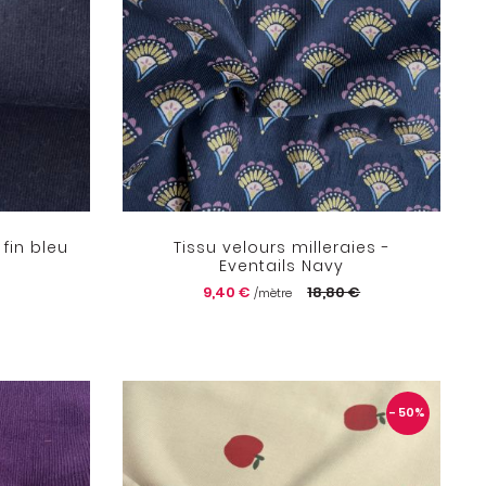
 fin bleu
Tissu velours milleraies -
Eventails Navy
9,40 €
18,80 €
/mètre
- 50
%