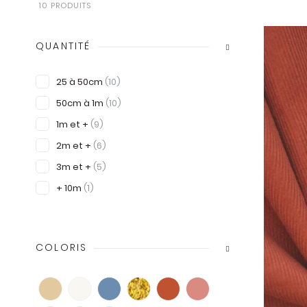
Doublure
10 PRODUITS
Polaire & Pilou
Ecossais - Prince de
Galles
QUANTITÉ
SÉLECTION DE
25 à 50cm
(10)
BOUTONS À COUDRE
LES PATRONS POUR
50cm à 1m
(10)
DÉBUTANTS
1m et +
(9)
COLLECTION CAPSULE
MAISON
2m et +
(6)
LAROSEDUBOIS
3m et +
(5)
+ 10m
(1)
COLORIS