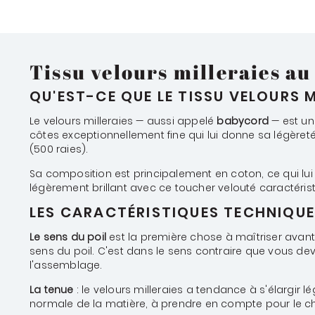
Tissu velours milleraies a
QU'EST-CE QUE LE TISSU VELOURS M
Le velours milleraies — aussi appelé
babycord
— est u
côtes exceptionnellement fine qui lui donne sa légèret
(500 raies).
Sa composition est principalement en coton, ce qui lui a
légèrement brillant avec ce toucher velouté caractéristi
LES CARACTÉRISTIQUES TECHNIQUE
Le sens du poil
est la première chose à maîtriser avant d
sens du poil. C'est dans le sens contraire que vous de
l'assemblage.
La tenue
: le velours milleraies a tendance à s'élargir
normale de la matière, à prendre en compte pour le cho