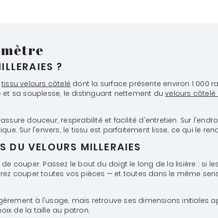
u mètre
ILLERAIES ?
n
tissu velours côtelé
dont la surface présente environ 1 000 ra
é et sa souplesse, le distinguant nettement du
velours côtelé
ssure douceur, respirabilité et facilité d'entretien. Sur l'end
que. Sur l'envers, le tissu est parfaitement lisse, ce qui le r
S DU VELOURS MILLERAIES
e couper. Passez le bout du doigt le long de la lisière : si le
vrez couper toutes vos pièces — et toutes dans le même sens,
 légèrement à l'usage, mais retrouve ses dimensions initiales
ix de la taille au patron.