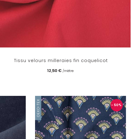
Tissu velours milleraies fin coquelicot
12,50 €
/mètre
OEKO-TEX
- 50
%