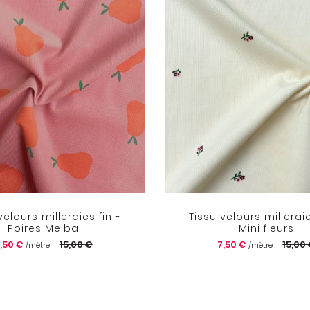
velours milleraies fin -
Tissu velours milleraie
Poires Melba
Mini fleurs
,50 €
15,00 €
7,50 €
15,00
/mètre
/mètre