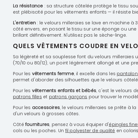
La résistance
: sa structure côtelée protège le tissu so
est plébiscité pour les vêtements enfants — il résiste bi
L'entretien
: le velours milleraies se lave en machine à 
côté envers, en posant le tissu sur une éponge ou une 
brillant définitivement. N'utilisez pas le sèche-linge.
QUELS VÊTEMENTS COUDRE EN VELOU
Sa légèreté et sa souplesse font du velours milleraies 
(70/10 ou 80/12), un point légèrement allongé et une pr
Pour les
vêtements femme
, il excelle dans les
pantalon
permet d'aborder des silhouettes que le velours côtelé
Pour les
vêtements enfants et bébés
, c'est le velours 
patrons filles
et
patrons garçons
pour trouver le modè
Pour les
accessoires
, le velours milleraies se prête à
d'un velours à grosses côtes.
Côté
fournitures
, pensez à vous équiper d'
épingles fine
cols ou les poches. Un
fil polyester de qualité
en coloris