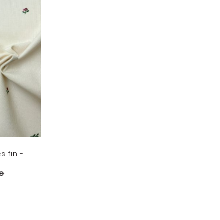
s fin -
 €