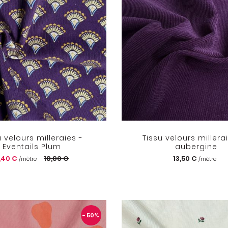
u velours milleraies -
Tissu velours millerai
Eventails Plum
aubergine
,40 €
18,80 €
13,50 €
/mètre
/mètre
- 50
%