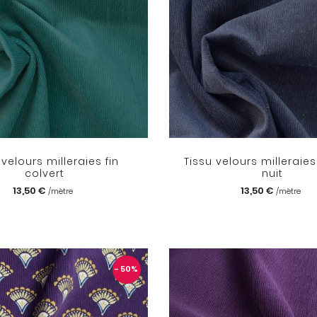
 velours milleraies fin
Tissu velours milleraies
colvert
nuit
13,50 €
13,50 €
/mètre
/mètre
- 50
%