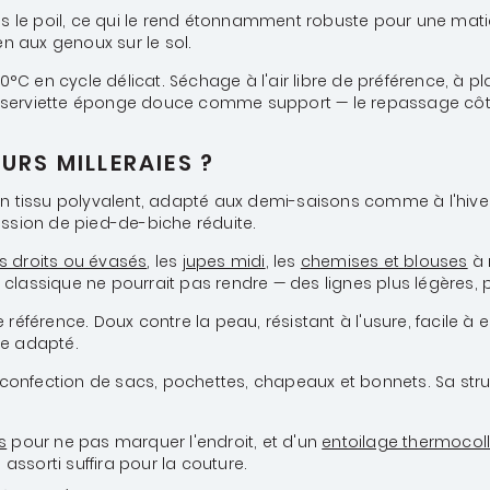
us le poil, ce qui le rend étonnamment robuste pour une matière
en aux genoux sur le sol.
30°C en cycle délicat. Séchage à l'air libre de préférence, à
serviette éponge douce comme support — le repassage côté en
RS MILLERAIES ?
un tissu polyvalent, adapté aux demi-saisons comme à l'hiver.
ession de pied-de-biche réduite.
s droits ou évasés
, les
jupes midi
, les
chemises et blouses
à 
 classique ne pourrait pas rendre — des lignes plus légères,
de référence. Doux contre la peau, résistant à l'usure, facile
le adapté.
 la confection de sacs, pochettes, chapeaux et bonnets. Sa st
s
pour ne pas marquer l'endroit, et d'un
entoilage thermocoll
 assorti suffira pour la couture.