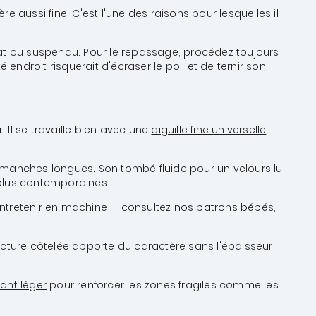
 aussi fine. C'est l'une des raisons pour lesquelles il
 plat ou suspendu. Pour le repassage, procédez toujours
droit risquerait d'écraser le poil et de ternir son
 Il se travaille bien avec une
aiguille fine universelle
manches longues. Son tombé fluide pour un velours lui
 plus contemporaines.
 à entretenir en machine — consultez nos
patrons bébés
,
ructure côtelée apporte du caractère sans l'épaisseur
ant léger
pour renforcer les zones fragiles comme les