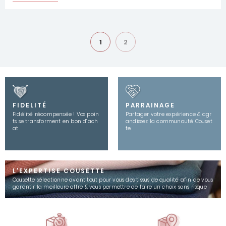
1
2
FIDELITÉ
PARRAINAGE
Fidélité récompensée ! Vos poin
Partager votre expérience & agr
ts se transforment en bon d’ach
andissez la communauté Couset
at
te
L'EXPERTISE COUSETTE
Cousette sélectionne avant tout pour vous des tissus de qualité afin de vous
garantir la meilleure offre & vous permettre de faire un choix sans risque