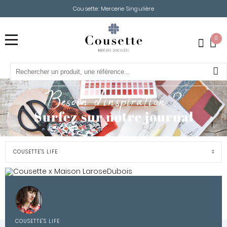
Cousette: Mercerie Singulière
0
Besoin d’inspiration ?
Surfez sur notre journal
COUSETTE'S LIFE
COUSETTE'S LIFE