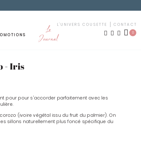
L'UNIVERS COUSETTE
CONTACT
Le
0
ROMOTIONS
Journal
OUTURE
MEUBLEMENT
- Iris
LES NOUVEAUTÉS
TISSUS PAR MOTIF
ement
nt pour pour s'accorder parfaitement avec les
urs
TISSUS PAR COULEUR
ulière.
corozo (ivoire végétal issu du fruit du palmier). On
uches
les sillons naturellement plus foncé spécifique du
KIT YOUSCHOOL
êchet