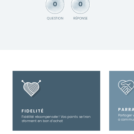
0
0
QUESTION
RÉPONSE
PARR
FIDELITÉ
Partager 
Fidélité récompensée ! Vos points se tran
a commu
sforment en bon d’achat