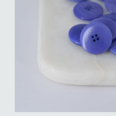
Doublure
Polaire & Pilou
Ecossais - Prince de
Galles
SÉLECTION DE
BOUTONS À COUDRE
LES PATRONS POUR
DÉBUTANTS
COLLECTION CAPSULE
MAISON
LAROSEDUBOIS