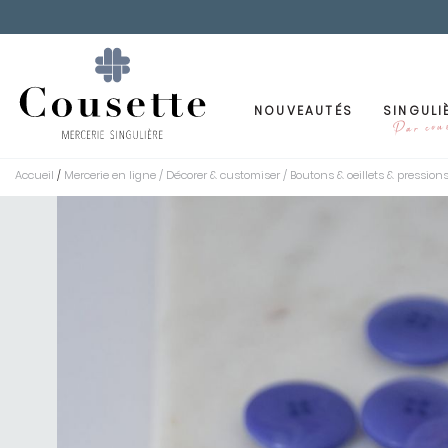
NOUVEAUTÉS
SINGULI
Par cous
Accueil
Mercerie en ligne
/
Décorer & customiser
/
Boutons & oeillets & pression
/
NOS TISSUS
TISSUS PAR MATIÈRE
MATÉRIEL DE COUTURE
LES MODÈLES DE PATRON
NOS PATRONS
PAR GENRE
BOX SINGULI
DÉCORER 
PAR
Coton
Aiguilles & enfile aiguille
Chemises & blouses
Enduit
Femmes
Biais
Déb
P
Lainage
Elastiques
Jupes
Fausse fourrure
Hommes
Boutons, oei
Inte
T
Lin
Entoilages Thermocollants & Ouatine
Combinaisons
Feutrine
Filles
Cordons
Ava
V
Soie
Épingles
Pantalons
Flanelle
Garçons
Etiquettes 
Expe
T
Viscose & Tencel
Fermetures éclairs
Robes
Gabardine
Bébés
Pince & Pres
Voir
T
Broderie anglaise &
Fils à coudre
Tops & sweats
Jacquard
Voir tout
Passepoils
T
dentelle
Velcro
Shorts
Jean
Rubans & Pa
T
Chambray
Voir tout
Vestes & manteaux
Jersey
Voir tout
T
Crêpe
Voir tout
Molleton & Sweat
T
Double gaze
Plumetis
V