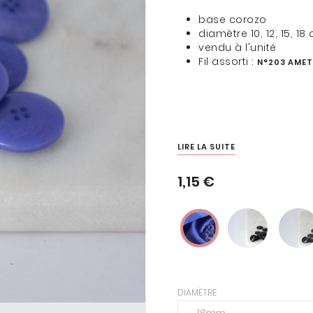
base corozo
diamètre 10, 12, 15, 1
vendu à l'unité
Fil assorti :
N°203 AMET
ENTOILAGES &
THERMOCOLLANTS
COUSETTE LOVES LIBERTY
TOUS LES TISSUS
LIRE LA SUITE
LIBERTY
1,15 €
DIAMÈTRE