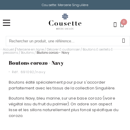
Cousette: Mercerie Singulière
0
Accueil
Mercerie en ligne
/
Décorer & customiser
/
Boutons & oeillets &
/
pressions
/
Boutons
/
Boutons corozo - Navy
Boutons corozo - Navy
- Réf.
691092/navy
Boutons édité spécialement pour pour s'accorder
parfaitement avec les tissus de la collection Singulière.
Boutons Navy, bleu marine, sur une base corozo (ivoire
végétal issu du fruit du palmier). On adore son aspect
lisse et les sillons naturellement plus foncé spécifique du
corozo.