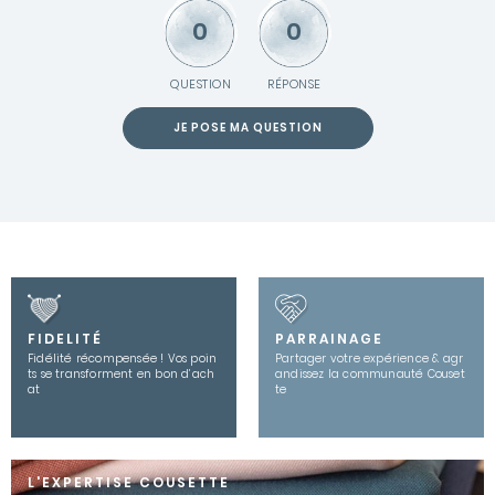
0
0
QUESTION
RÉPONSE
JE POSE MA QUESTION
FIDELITÉ
PARRAINAGE
Fidélité récompensée ! Vos poin
Partager votre expérience & agr
ts se transforment en bon d’ach
andissez la communauté Couset
at
te
L'EXPERTISE COUSETTE