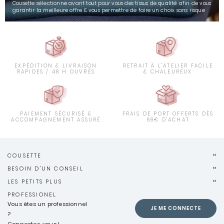
Cousette sélectionne avant tout pour vous des tissus de qualité afin de vous
garantir la meilleure offre & vous permettre de faire un choix sans risque
EXPÉDITION & LIVRAISON
RETRAIT À L'ATELIER FACILE
RAPIDES / 48 H OUVRÉS
& CHALEUREUX
PAIEMENT SÉCURISÉ &
FRAIS DE PORT OFFERTS DÈS
ACCOMPAGNEMENT ASSURÉ
69€ D'ACHAT
COUSETTE
BESOIN D'UN CONSEIL
LES PETITS PLUS
PROFESSIONEL
Vous êtes un professionnel
JE ME CONNECTE
?