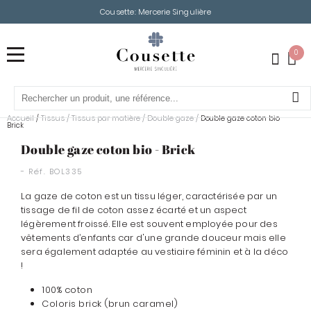
Cousette: Mercerie Singulière
0
Accueil
Tissus
/
Tissus par matière
/
Double gaze
/
/
Double gaze coton bio -
Brick
Double gaze coton bio - Brick
- Réf.
BOL335
La gaze de coton est un tissu léger, caractérisée par un
tissage de fil de coton assez écarté et un aspect
légèrement froissé. Elle est souvent employée pour des
vêtements d’enfants car d'une grande douceur mais elle
sera également adaptée au vestiaire féminin et à la déco
!
100% coton
Coloris brick (
brun caramel)