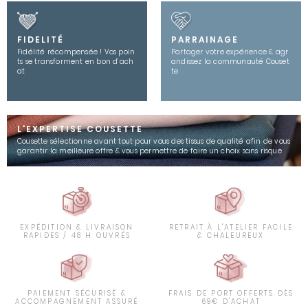
FIDELITÉ
PARRAINAGE
Fidélité récompensée ! Vos poin
Partager votre expérience & agr
ts se transforment en bon d’ach
andissez la communauté Couset
at
te
L'EXPERTISE COUSETTE
Cousette sélectionne avant tout pour vous des tissus de qualité afin de vous
garantir la meilleure offre & vous permettre de faire un choix sans risque
EXPÉDITION & LIVRAISON
RETRAIT À L'ATELIER FACILE
RAPIDES / 48 H OUVRÉS
& CHALEUREUX
PAIEMENT SÉCURISÉ &
FRAIS DE PORT OFFERTS DÈS
ACCOMPAGNEMENT ASSURÉ
69€ D'ACHAT