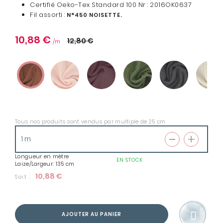
Certifié Oeko-Tex Standard 100 Nr : 2016OK0637
Fil assorti :
N°450 NOISETTE.
10,88 €
12,80 €
Tous nos produits sont vendus par multiple de 25 cm
Longueur en mètre
EN STOCK
Laize/Largeur: 135 cm
10,88 €
Soit :
AJOUTER AU PANIER