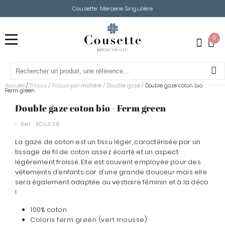
Cousette: Mercerie Singulière
0
Accueil
Tissus
/
Tissus par matière
/
Double gaze
/
/
Double gaze coton bio -
Ferm green
Double gaze coton bio - Ferm green
- Réf.
BOL336
La gaze de coton est un tissu léger, caractérisée par un
tissage de fil de coton assez écarté et un aspect
légèrement froissé. Elle est souvent employée pour des
vêtements d’enfants car d'une grande douceur mais elle
sera également adaptée au vestiaire féminin et à la déco
!
100% coton
Coloris ferm green (vert mousse)