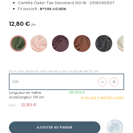
Certifié Oeko-Tex Standard 100 Nr : 2016OK0637
Fil assorti :
N°296 LICHEN.
12,80 €
Tous nos produits sont vendus par multiple de 25 cm
Longueur en mètre
EN STOCK
Laize/Largeur: 135 cm
PLUS QUE
5 MÈTRES
DISPO
12,80 €
Soit :
AJOUTER AU PANIER