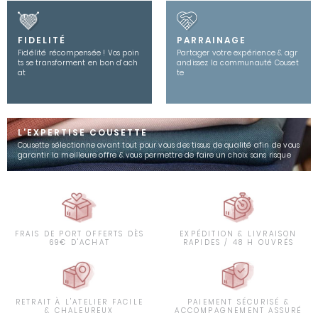
FIDELITÉ
PARRAINAGE
Fidélité récompensée ! Vos poin
Partager votre expérience & agr
ts se transforment en bon d’ach
andissez la communauté Couset
at
te
L'EXPERTISE COUSETTE
Cousette sélectionne avant tout pour vous des tissus de qualité afin de vous
garantir la meilleure offre & vous permettre de faire un choix sans risque
FRAIS DE PORT OFFERTS DÈS
EXPÉDITION & LIVRAISON
69€ D'ACHAT
RAPIDES / 48 H OUVRÉS
RETRAIT À L'ATELIER FACILE
PAIEMENT SÉCURISÉ &
& CHALEUREUX
ACCOMPAGNEMENT ASSURÉ