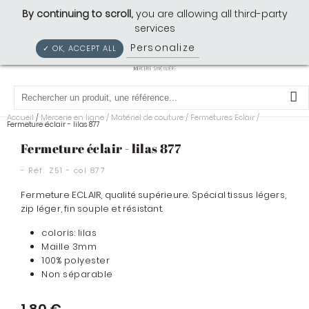
Cousette: Mercerie Singulière
By continuing to scroll,
you are allowing all third-party
services
Personalize
Privacy policy
✓ OK, ACCEPT ALL
0
Accueil
Mercerie en ligne
/
Matériel de couture
/
Fermetures Eclair
/
/
Fermeture éclair - lilas 877
Fermeture éclair - lilas 877
- Réf.
Z51 - col 877
Fermeture ECLAIR, qualité supérieure. Spécial tissus légers,
zip léger, fin souple et résistant.
coloris: lilas
Maille 3mm
100% polyester
Non séparable