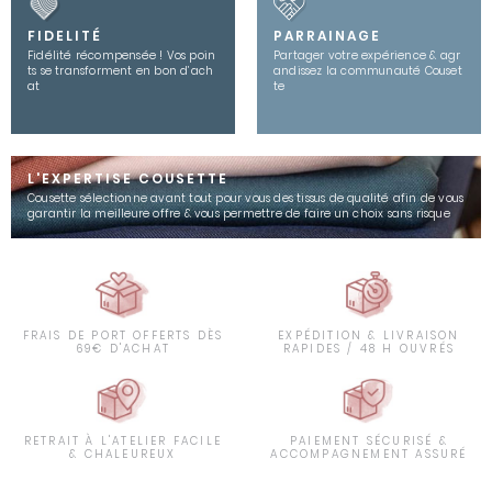
FIDELITÉ
PARRAINAGE
Fidélité récompensée ! Vos poin
Partager votre expérience & agr
ts se transforment en bon d’ach
andissez la communauté Couset
at
te
L'EXPERTISE COUSETTE
Cousette sélectionne avant tout pour vous des tissus de qualité afin de vous
garantir la meilleure offre & vous permettre de faire un choix sans risque
FRAIS DE PORT OFFERTS DÈS
EXPÉDITION & LIVRAISON
69€ D'ACHAT
RAPIDES / 48 H OUVRÉS
RETRAIT À L'ATELIER FACILE
PAIEMENT SÉCURISÉ &
& CHALEUREUX
ACCOMPAGNEMENT ASSURÉ